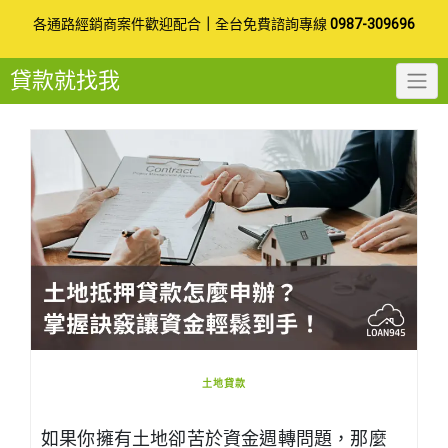
Skip
各通路經銷商案件歡迎配合
｜
全台免費諮詢專線
0987-309696
to
貸款就找我
content
土地貸款
如果你擁有土地卻苦於資金週轉問題，那麼