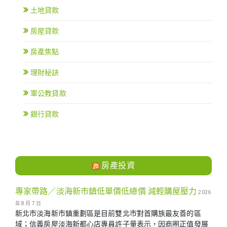
土地貸款
房屋貸款
房產焦點
理財秘訣
軍公教貸款
銀行貸款
房產投資
專家帶路／淡海新市鎮低單價低總價 減輕購屋壓力
2026
年 8 月 7 日
新北市淡海新市鎮重劃區是目前雙北市對首購族最友善的區
域；信義房屋淡海新都心店專員許子量表示，因商圈正值發展