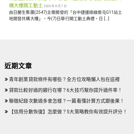
構大樓開工動土
2026 年 8 月 7 日
由日勝生集團(2547)主導開發的「台中捷運綠線南屯G11站土
地開發共構大樓」，今(7)日舉行開工動土典禮，日 […]
近期文章
青年創業貸款條件有哪些？全方位攻略懶人包在這裡
貸款比較好過的銀行在哪？6大技巧幫你提升過件率！
聯徵紀錄次數過多會怎樣？一篇看懂計算方式跟後果！
【信用分數恢復】怎麼做？5大策略教你有效提升評分！