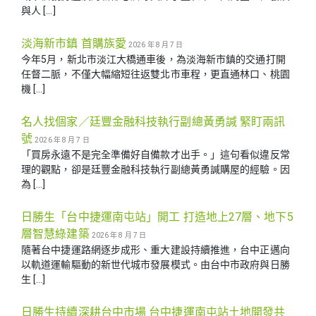
與人 […]
淡海新市鎮 首購族愛
2026 年 8 月 7 日
今年5月，新北市淡江大橋通車後，為淡海新市鎮的交通打開
任督二脈，不僅大幅縮短往返雙北市車程，更直通林口、桃園
機 […]
名人找個家／廷豐金融科技執行副總黃勇諴 緊盯兩訊
號
2026 年 8 月 7 日
「買房永遠不是完全準備好自備款才出手。」這句看似違反常
理的觀點，卻是廷豐金融科技執行副總黃勇諴購屋的經驗。因
為 […]
日勝生「台中捷運南屯站」開工 打造地上27層、地下5
層智慧綠建築
2026 年 8 月 7 日
隨著台中捷運路網逐步成形、重大建設持續推進，台中正邁向
以軌道運輸驅動的新世代城市發展模式。由台中市政府與日勝
生 […]
日勝生持續深耕台中市場 台中捷運南屯站土地開發共