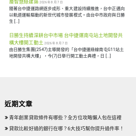
層智慧綠建築
2026 年 8 月 7 日
隨著台中捷運路網逐步成形、重大建設持續推進，台中正邁向
以軌道運輸驅動的新世代城市發展模式。由台中市政府與日勝
生 […]
日勝生持續深耕台中市場 台中捷運南屯站土地開發共
構大樓開工動土
2026 年 8 月 7 日
由日勝生集團(2547)主導開發的「台中捷運綠線南屯G11站土
地開發共構大樓」，今(7)日舉行開工動土典禮，日 […]
近期文章
青年創業貸款條件有哪些？全方位攻略懶人包在這裡
貸款比較好過的銀行在哪？6大技巧幫你提升過件率！