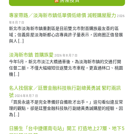
房產投資
專家帶路／淡海新市鎮低單價低總價 減輕購屋壓力
2026
年 8 月 7 日
新北市淡海新市鎮重劃區是目前雙北市對首購族最友善的區
域；信義房屋淡海新都心店專員許子量表示，因商圈正值發展
與人 […]
淡海新市鎮 首購族愛
2026 年 8 月 7 日
今年5月，新北市淡江大橋通車後，為淡海新市鎮的交通打開
任督二脈，不僅大幅縮短往返雙北市車程，更直通林口、桃園
機 […]
名人找個家／廷豐金融科技執行副總黃勇諴 緊盯兩訊
號
2026 年 8 月 7 日
「買房永遠不是完全準備好自備款才出手。」這句看似違反常
理的觀點，卻是廷豐金融科技執行副總黃勇諴購屋的經驗。因
為 […]
日勝生「台中捷運南屯站」開工 打造地上27層、地下5