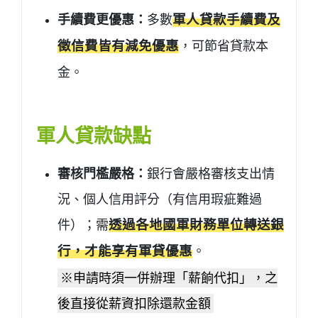
手續費更優惠：
多數
軍人貸款手續費及
徵信費皆有減免優惠
，可節省貸款本
金。
軍人貸款缺點
審核門檻嚴格：
銀行會嚴格審核支出情
況、個人信用評分（有信用瑕疵難過
件）；需
透過各地國軍財務單位轉送銀
行，才能享有軍貸優惠
。
※申請時須一併辦理「薪餉代扣」，之
後直接從薪資扣除還款金額