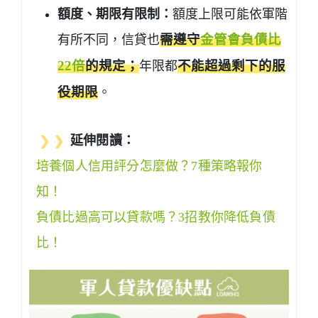
額度、期限有限制：
額度上限可能依軍階
有所不同，信貸也
需遵守
金管會負債比
22倍
的規定；
年限都
不能超過剩下的服
役期限
。
❯ ❯
延伸閱讀：
培養個人信用評分怎麼做？7種策略報你
知！
負債比過高可以貸款嗎？3招教你降低負債
比！