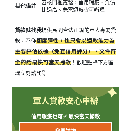
審核門檻寬鬆，信用瑕疵、負債
其他備註
比過高、急需週轉皆可辦理
貸款就找我
提供民間合法正規的軍人專屬貸
款，不僅
額度彈性，也只會以還款能力為
主要評估依據（免查信用評分），文件齊
全的話最快可當天撥款
！歡迎點擊下方區
塊立刻諮詢👇
軍人貸款安心申辦
信用瑕疵也可✅ 最快當天撥款