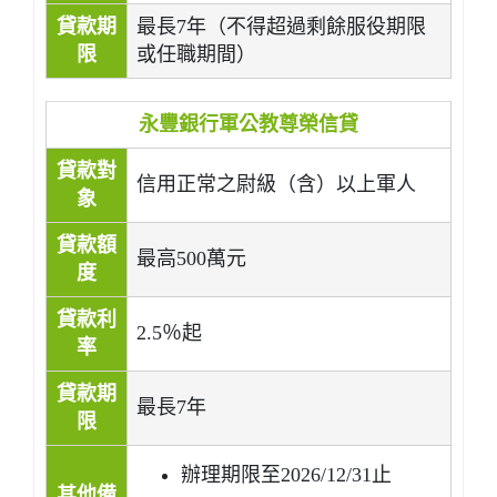
貸款期
最長7年（不得超過剩餘服役期限
限
或任職期間）
永豐銀行軍公教尊榮信貸
貸款對
信用正常之尉級（含）以上軍人
象
貸款額
最高500萬元
度
貸款利
2.5％起
率
貸款期
最長7年
限
辦理期限至2026/12/31止
其他備