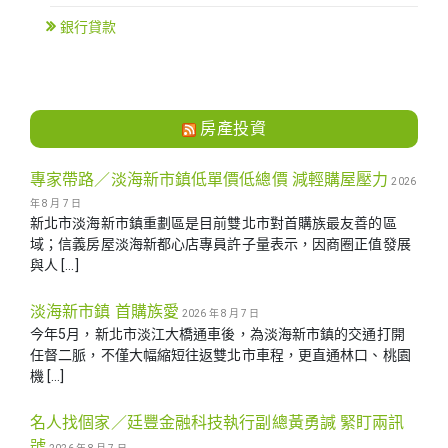
銀行貸款
房產投資
專家帶路／淡海新市鎮低單價低總價 減輕購屋壓力
2026
年 8 月 7 日
新北市淡海新市鎮重劃區是目前雙北市對首購族最友善的區
域；信義房屋淡海新都心店專員許子量表示，因商圈正值發展
與人 […]
淡海新市鎮 首購族愛
2026 年 8 月 7 日
今年5月，新北市淡江大橋通車後，為淡海新市鎮的交通打開
任督二脈，不僅大幅縮短往返雙北市車程，更直通林口、桃園
機 […]
名人找個家／廷豐金融科技執行副總黃勇諴 緊盯兩訊
號