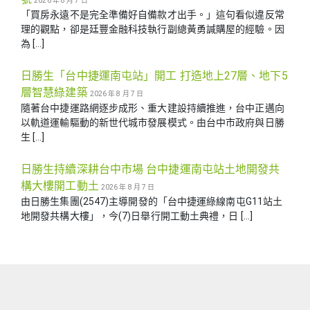
2026 年 8 月 7 日
「買房永遠不是完全準備好自備款才出手。」這句看似違反常
理的觀點，卻是廷豐金融科技執行副總黃勇諴購屋的經驗。因
為 […]
日勝生「台中捷運南屯站」開工 打造地上27層、地下5
層智慧綠建築
2026 年 8 月 7 日
隨著台中捷運路網逐步成形、重大建設持續推進，台中正邁向
以軌道運輸驅動的新世代城市發展模式。由台中市政府與日勝
生 […]
日勝生持續深耕台中市場 台中捷運南屯站土地開發共
構大樓開工動土
2026 年 8 月 7 日
由日勝生集團(2547)主導開發的「台中捷運綠線南屯G11站土
地開發共構大樓」，今(7)日舉行開工動土典禮，日 […]