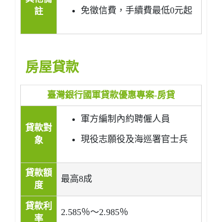
免徵信費，手續費最低0元起
註
房屋貸款
臺灣銀行國軍貸款優惠專案-房貸
軍方編制內約聘僱人員
貸款對
現役志願役及海巡署官士兵
象
貸款額
最高8成
度
貸款利
2.585％～2.985％
率