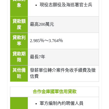
現役志願役及海巡署官士兵
象
貸款額
最高200萬元
度
貸款利
2.985％～3.764％
率
貸款期
最長7年
限
其他備
發薪單位轉介案件免收手續費及徵
註
信費
合作金庫國軍信用貸款
軍方編制內約聘僱人員