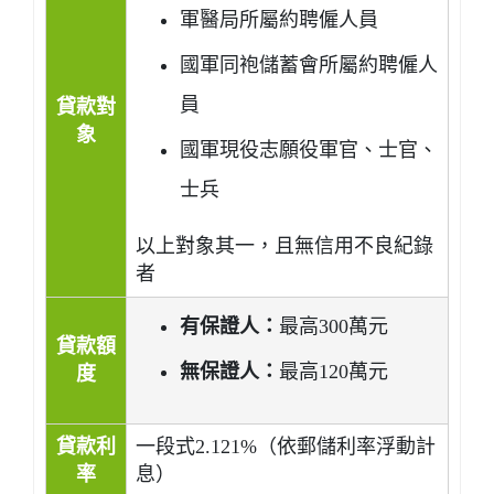
軍醫局所屬約聘僱人員
國軍同袍儲蓄會所屬約聘僱人
員
貸款對
象
國軍現役志願役軍官、士官、
士兵
以上對象其一，且無信用不良紀錄
者
有保證人：
最高300萬元
貸款額
無保證人：
最高120萬元
度
貸款利
一段式2.121%（依郵儲利率浮動計
率
息）