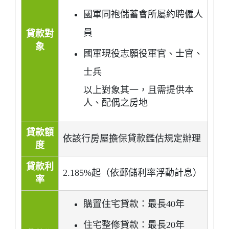
國軍同袍儲蓄會所屬約聘僱人
員
貸款對
象
國軍現役志願役軍官、士官、
士兵
以上對象其一，且需提供本
人、配偶之房地
貸款額
依該行房屋擔保貸款鑑估規定辦理
度
貸款利
2.185%起（依郵儲利率浮動計息）
率
購置住宅貸款：最長40年
住宅整修貸款：最長20年