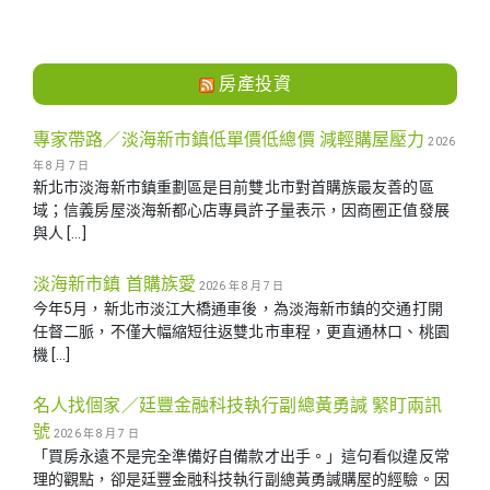
房產投資
專家帶路／淡海新市鎮低單價低總價 減輕購屋壓力
2026
年 8 月 7 日
新北市淡海新市鎮重劃區是目前雙北市對首購族最友善的區
域；信義房屋淡海新都心店專員許子量表示，因商圈正值發展
與人 […]
淡海新市鎮 首購族愛
2026 年 8 月 7 日
今年5月，新北市淡江大橋通車後，為淡海新市鎮的交通打開
任督二脈，不僅大幅縮短往返雙北市車程，更直通林口、桃園
機 […]
名人找個家／廷豐金融科技執行副總黃勇諴 緊盯兩訊
號
2026 年 8 月 7 日
「買房永遠不是完全準備好自備款才出手。」這句看似違反常
理的觀點，卻是廷豐金融科技執行副總黃勇諴購屋的經驗。因