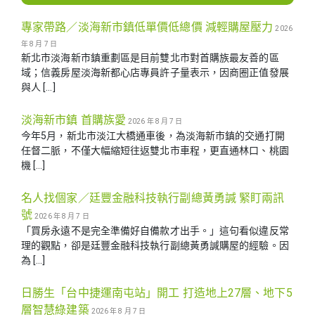
專家帶路／淡海新市鎮低單價低總價 減輕購屋壓力
2026
年 8 月 7 日
新北市淡海新市鎮重劃區是目前雙北市對首購族最友善的區
域；信義房屋淡海新都心店專員許子量表示，因商圈正值發展
與人 […]
淡海新市鎮 首購族愛
2026 年 8 月 7 日
今年5月，新北市淡江大橋通車後，為淡海新市鎮的交通打開
任督二脈，不僅大幅縮短往返雙北市車程，更直通林口、桃園
機 […]
名人找個家／廷豐金融科技執行副總黃勇諴 緊盯兩訊
號
2026 年 8 月 7 日
「買房永遠不是完全準備好自備款才出手。」這句看似違反常
理的觀點，卻是廷豐金融科技執行副總黃勇諴購屋的經驗。因
為 […]
日勝生「台中捷運南屯站」開工 打造地上27層、地下5
層智慧綠建築
2026 年 8 月 7 日