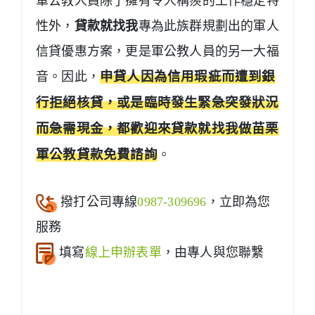
軍公教人員除了擁有令人稱羨的工作穩定特
性外，
貸款就找我
專為此族群規劃出的軍人
信貸優惠方案，更是軍公教人員的另一大福
音。因此，
申貸人因為信用瑕疵而遭到銀
行拒絕核貸，或是臨時發生緊急突發狀況
而急需現金，都歡迎來
貸款就找我
做苗栗
軍公教貸款免費諮詢
。
撥打公司專線
0987-309696
，立即為您
服務
填寫
線上申辦表單
，由專人與您聯繫