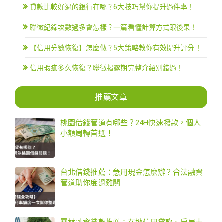
貸款比較好過的銀行在哪？6大技巧幫你提升過件率！
聯徵紀錄次數過多會怎樣？一篇看懂計算方式跟後果！
【信用分數恢復】怎麼做？5大策略教你有效提升評分！
信用瑕疵多久恢復？聯徵揭露期完整介紹別錯過！
推薦文章
桃園借錢管道有哪些？24H快速撥款，個人
小額周轉首選！
台北借錢推薦：急用現金怎麼辦？合法融資
管道助你度過難關
雲林融資貸款推薦：在地信用貸款、房屋土