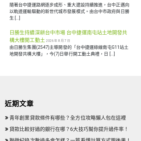
隨著台中捷運路網逐步成形、重大建設持續推進，台中正邁向
以軌道運輸驅動的新世代城市發展模式。由台中市政府與日勝
生 […]
日勝生持續深耕台中市場 台中捷運南屯站土地開發共
構大樓開工動土
2026 年 8 月 7 日
由日勝生集團(2547)主導開發的「台中捷運綠線南屯G11站土
地開發共構大樓」，今(7)日舉行開工動土典禮，日 […]
近期文章
青年創業貸款條件有哪些？全方位攻略懶人包在這裡
貸款比較好過的銀行在哪？6大技巧幫你提升過件率！
聯徵紀錄次數過多會怎樣？一篇看懂計算方式跟後果！