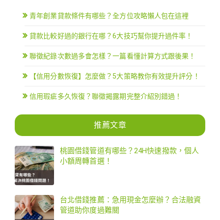
青年創業貸款條件有哪些？全方位攻略懶人包在這裡
貸款比較好過的銀行在哪？6大技巧幫你提升過件率！
聯徵紀錄次數過多會怎樣？一篇看懂計算方式跟後果！
【信用分數恢復】怎麼做？5大策略教你有效提升評分！
信用瑕疵多久恢復？聯徵揭露期完整介紹別錯過！
推薦文章
桃園借錢管道有哪些？24H快速撥款，個人
小額周轉首選！
台北借錢推薦：急用現金怎麼辦？合法融資
管道助你度過難關