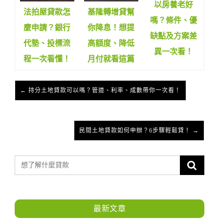
以房養老好
法拍屋貸款怎
基隆轉增貸幫
嗎？條件、優
麼申請？銀行
你降息！想提
缺點及方案差
代墊、投標流
高額度、降低
異一次看！
程一次看懂！
月付就看這篇
← 持分土地貸款可以嗎？管道、利率、成數帶你一次看！
民間土地貸款如何申辦？6步驟輕鬆貸！ →
最新文章