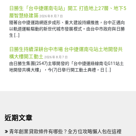
日勝生「台中捷運南屯站」開工 打造地上27層、地下5
層智慧綠建築
2026 年 8 月 7 日
隨著台中捷運路網逐步成形、重大建設持續推進，台中正邁向
以軌道運輸驅動的新世代城市發展模式。由台中市政府與日勝
生 […]
日勝生持續深耕台中市場 台中捷運南屯站土地開發共
構大樓開工動土
2026 年 8 月 7 日
由日勝生集團(2547)主導開發的「台中捷運綠線南屯G11站土
地開發共構大樓」，今(7)日舉行開工動土典禮，日 […]
近期文章
青年創業貸款條件有哪些？全方位攻略懶人包在這裡