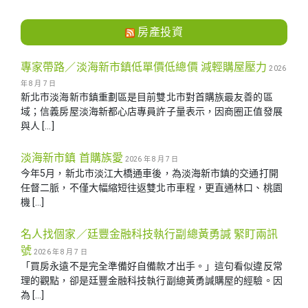
房產投資
專家帶路／淡海新市鎮低單價低總價 減輕購屋壓力
2026
年 8 月 7 日
新北市淡海新市鎮重劃區是目前雙北市對首購族最友善的區
域；信義房屋淡海新都心店專員許子量表示，因商圈正值發展
與人 […]
淡海新市鎮 首購族愛
2026 年 8 月 7 日
今年5月，新北市淡江大橋通車後，為淡海新市鎮的交通打開
任督二脈，不僅大幅縮短往返雙北市車程，更直通林口、桃園
機 […]
名人找個家／廷豐金融科技執行副總黃勇諴 緊盯兩訊
號
2026 年 8 月 7 日
「買房永遠不是完全準備好自備款才出手。」這句看似違反常
理的觀點，卻是廷豐金融科技執行副總黃勇諴購屋的經驗。因
為 […]