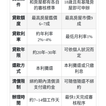
和房屋都有各自
18歲且有基隆房
件
的審核標準
屋即可申辦
貸款額
最高房屋鑑價
最高房屋市價9
度
6~7成
成
貸款利
約年利率
最低月利率1%
率
2%~4%
貸款年
可依個人狀況而
約20年~30年
限
定
還款方
本利攤還或只繳
本利攤還
式
利息
清償限
綁約期內清償須
可隨借隨還不綁
制
支付違約金
約
辦理時
最快1天完成審
約7~14個工作天
間
核程序