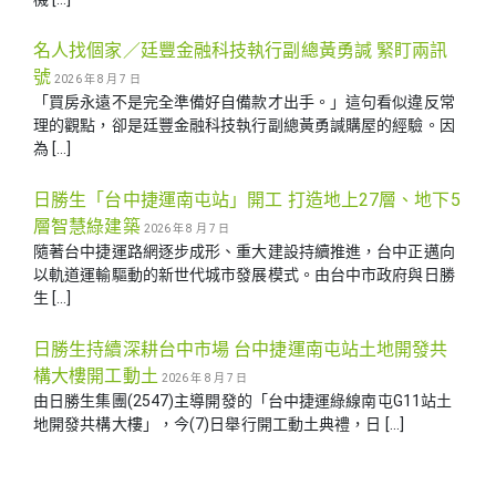
名人找個家／廷豐金融科技執行副總黃勇諴 緊盯兩訊
號
2026 年 8 月 7 日
「買房永遠不是完全準備好自備款才出手。」這句看似違反常
理的觀點，卻是廷豐金融科技執行副總黃勇諴購屋的經驗。因
為 […]
日勝生「台中捷運南屯站」開工 打造地上27層、地下5
層智慧綠建築
2026 年 8 月 7 日
隨著台中捷運路網逐步成形、重大建設持續推進，台中正邁向
以軌道運輸驅動的新世代城市發展模式。由台中市政府與日勝
生 […]
日勝生持續深耕台中市場 台中捷運南屯站土地開發共
構大樓開工動土
2026 年 8 月 7 日
由日勝生集團(2547)主導開發的「台中捷運綠線南屯G11站土
地開發共構大樓」，今(7)日舉行開工動土典禮，日 […]