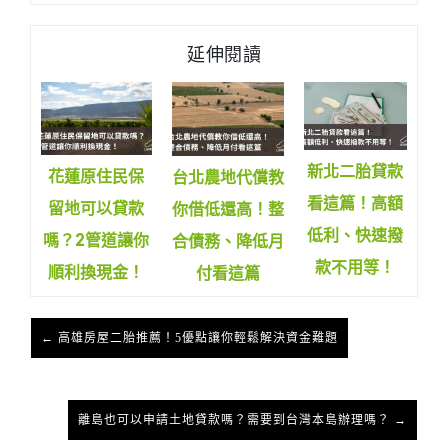
延伸閱讀
新北二胎貸款
花蓮原住民保
台北農地代償教
看這篇！高額
留地可以貸款
你借低還高！整
低利、快速撥
嗎？2管道讓你
合債務、降低月
款不用等！
順利換現金！
付看這篇
← 高雄房屋二胎推薦！5優點讓你輕鬆解決資金難題
離島也可以申請土地貸款嗎？需要到台灣本島辦理嗎？ →