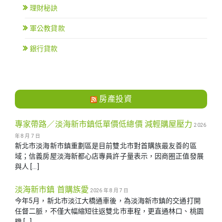
理財秘訣
軍公教貸款
銀行貸款
房產投資
專家帶路／淡海新市鎮低單價低總價 減輕購屋壓力
2026
年 8 月 7 日
新北市淡海新市鎮重劃區是目前雙北市對首購族最友善的區
域；信義房屋淡海新都心店專員許子量表示，因商圈正值發展
與人 […]
淡海新市鎮 首購族愛
2026 年 8 月 7 日
今年5月，新北市淡江大橋通車後，為淡海新市鎮的交通打開
任督二脈，不僅大幅縮短往返雙北市車程，更直通林口、桃園
機 […]