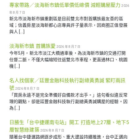
專家帶路／淡海新市鎮低單價低總價 減輕購屋壓力
2026
年 8 月 7 日
新北市淡海新市鎮重劃區是目前雙北市對首購族最友善的區
域；信義房屋淡海新都心店專員許子量表示，因商圈正值發展
與人 […]
淡海新市鎮 首購族愛
2026 年 8 月 7 日
今年5月，新北市淡江大橋通車後，為淡海新市鎮的交通打開
任督二脈，不僅大幅縮短往返雙北市車程，更直通林口、桃園
機 […]
名人找個家／廷豐金融科技執行副總黃勇諴 緊盯兩訊
號
2026 年 8 月 7 日
「買房永遠不是完全準備好自備款才出手。」這句看似違反常
理的觀點，卻是廷豐金融科技執行副總黃勇諴購屋的經驗。因
為 […]
日勝生「台中捷運南屯站」開工 打造地上27層、地下5
層智慧綠建築
2026 年 8 月 7 日
隨著台中捷運路網逐步成形、重大建設持續推進，台中正邁向