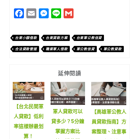
Facebook
Email
Messenger
Line
Gmail
台東小額借款
台東貸款方案
台東軍公教信貸
合法貸款管道
職業軍人借款
軍公教信貸
軍公教貸款
延伸閱讀
【台北民間軍
軍人貸款可以
【高雄軍公教人
人貸款】低利
貸多少？5分鐘
員貸款指南】方
率這樣辦最划
掌握方案比
案整理、注意事
算！