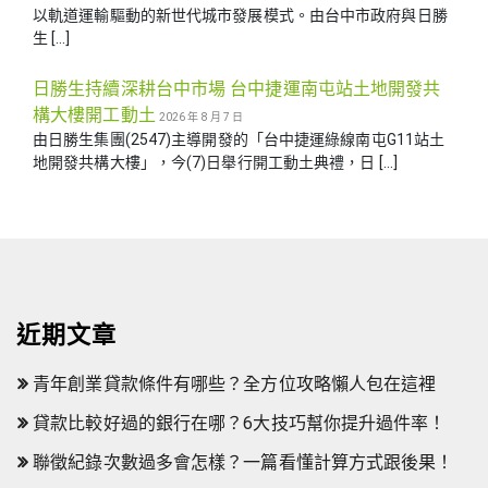
以軌道運輸驅動的新世代城市發展模式。由台中市政府與日勝
生 […]
日勝生持續深耕台中市場 台中捷運南屯站土地開發共
構大樓開工動土
2026 年 8 月 7 日
由日勝生集團(2547)主導開發的「台中捷運綠線南屯G11站土
地開發共構大樓」，今(7)日舉行開工動土典禮，日 […]
近期文章
青年創業貸款條件有哪些？全方位攻略懶人包在這裡
貸款比較好過的銀行在哪？6大技巧幫你提升過件率！
聯徵紀錄次數過多會怎樣？一篇看懂計算方式跟後果！