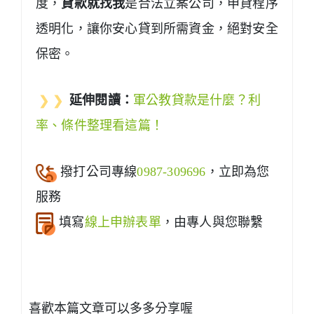
度，
貸款就找我
是合法立案公司，申貸程序
透明化，讓你安心貸到所需資金，絕對安全
保密。
❯ ❯
延伸閱讀：
軍公教貸款是什麼？利
率、條件整理看這篇！
撥打公司專線
0987-309696
，立即為您
服務
填寫
線上申辦表單
，由專人與您聯繫
喜歡本篇文章可以多多分享喔