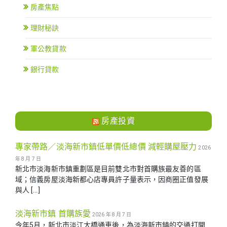
房產焦點
理財秘訣
軍公教貸款
銀行貸款
房產投資
專家帶路／淡海新市鎮低單價低總價 減輕購屋壓力
2026
年 8 月 7 日
新北市淡海新市鎮重劃區是目前雙北市對首購族最友善的區
域；信義房屋淡海新都心店專員許子量表示，因商圈正值發展
與人 […]
淡海新市鎮 首購族愛
2026 年 8 月 7 日
今年5月，新北市淡江大橋通車後，為淡海新市鎮的交通打開