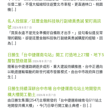
任督二脈，不僅大幅縮短往返雙北市車程，更直通林口、桃園
機 […]
名人找個家／廷豐金融科技執行副總黃勇諴 緊盯兩訊
號
2026 年 8 月 7 日
「買房永遠不是完全準備好自備款才出手。」這句看似違反常
理的觀點，卻是廷豐金融科技執行副總黃勇諴購屋的經驗。因
為 […]
日勝生「台中捷運南屯站」開工 打造地上27層、地下5
層智慧綠建築
2026 年 8 月 7 日
隨著台中捷運路網逐步成形、重大建設持續推進，台中正邁向
以軌道運輸驅動的新世代城市發展模式。由台中市政府與日勝
生 […]
日勝生持續深耕台中市場 台中捷運南屯站土地開發共
構大樓開工動土
2026 年 8 月 7 日
由日勝生集團(2547)主導開發的「台中捷運綠線南屯G11站土
地開發共構大樓」，今(7)日舉行開工動土典禮，日 […]