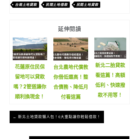
台南土地貸款
民間土地借款
民間土地貸款
延伸閱讀
新北二胎貸款
花蓮原住民保
台北農地代償教
看這篇！高額
留地可以貸款
你借低還高！整
低利、快速撥
嗎？2管道讓你
合債務、降低月
款不用等！
順利換現金！
付看這篇
← 新北土地貸款懶人包！6大重點讓你輕鬆借款！