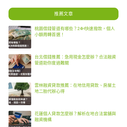
推薦文章
桃園借錢管道有哪些？24H快速撥款，個人
小額周轉首選！
台北借錢推薦：急用現金怎麼辦？合法融資
管道助你度過難關
雲林融資貸款推薦：在地信用貸款、房屋土
地二胎代辦心得
花蓮個人貸款怎麼辦？解析在地合法當舖與
融資機構