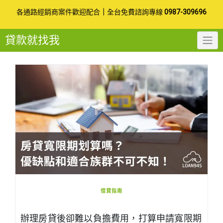
Skip
各通路經銷商案件歡迎配合
｜
全台免費諮詢專線
0987-309696
to
貸款就找我
content
借貸指南
辦理房貸後卻難以負擔費用，打算申請寬限期