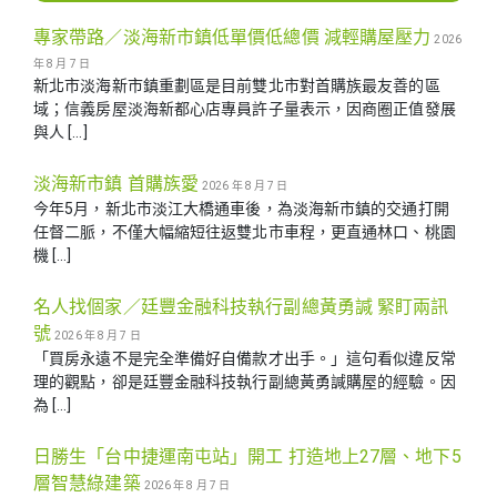
專家帶路／淡海新市鎮低單價低總價 減輕購屋壓力
2026
年 8 月 7 日
新北市淡海新市鎮重劃區是目前雙北市對首購族最友善的區
域；信義房屋淡海新都心店專員許子量表示，因商圈正值發展
與人 […]
淡海新市鎮 首購族愛
2026 年 8 月 7 日
今年5月，新北市淡江大橋通車後，為淡海新市鎮的交通打開
任督二脈，不僅大幅縮短往返雙北市車程，更直通林口、桃園
機 […]
名人找個家／廷豐金融科技執行副總黃勇諴 緊盯兩訊
號
2026 年 8 月 7 日
「買房永遠不是完全準備好自備款才出手。」這句看似違反常
理的觀點，卻是廷豐金融科技執行副總黃勇諴購屋的經驗。因
為 […]
日勝生「台中捷運南屯站」開工 打造地上27層、地下5
層智慧綠建築
2026 年 8 月 7 日