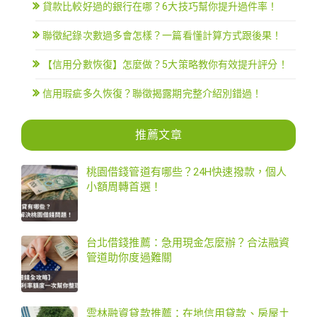
貸款比較好過的銀行在哪？6大技巧幫你提升過件率！
聯徵紀錄次數過多會怎樣？一篇看懂計算方式跟後果！
【信用分數恢復】怎麼做？5大策略教你有效提升評分！
信用瑕疵多久恢復？聯徵揭露期完整介紹別錯過！
推薦文章
桃園借錢管道有哪些？24H快速撥款，個人
小額周轉首選！
台北借錢推薦：急用現金怎麼辦？合法融資
管道助你度過難關
雲林融資貸款推薦：在地信用貸款、房屋土