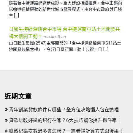
隨著台中捷運路網逐步成形、重大建設持續推進，台中正邁向
以軌道運輸驅動的新世代城市發展模式。由台中市政府與日勝
生 […]
日勝生持續深耕台中市場 台中捷運南屯站土地開發共
構大樓開工動土
2026 年 8 月 7 日
由日勝生集團(2547)主導開發的「台中捷運綠線南屯G11站土
地開發共構大樓」，今(7)日舉行開工動土典禮，日 […]
近期文章
青年創業貸款條件有哪些？全方位攻略懶人包在這裡
貸款比較好過的銀行在哪？6大技巧幫你提升過件率！
聯徵紀錄次數過多會怎樣？一篇看懂計算方式跟後果！