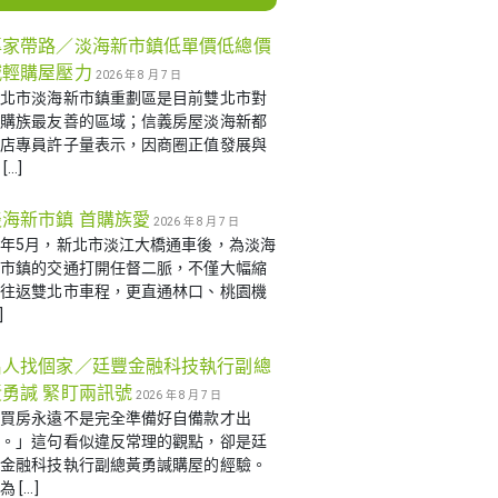
專家帶路／淡海新市鎮低單價低總價
減輕購屋壓力
2026 年 8 月 7 日
新北市淡海新市鎮重劃區是目前雙北市對
首購族最友善的區域；信義房屋淡海新都
心店專員許子量表示，因商圈正值發展與
[…]
淡海新市鎮 首購族愛
2026 年 8 月 7 日
年5月，新北市淡江大橋通車後，為淡海
新市鎮的交通打開任督二脈，不僅大幅縮
短往返雙北市車程，更直通林口、桃園機
]
名人找個家／廷豐金融科技執行副總
黃勇諴 緊盯兩訊號
2026 年 8 月 7 日
「買房永遠不是完全準備好自備款才出
手。」這句看似違反常理的觀點，卻是廷
豐金融科技執行副總黃勇諴購屋的經驗。
為 […]