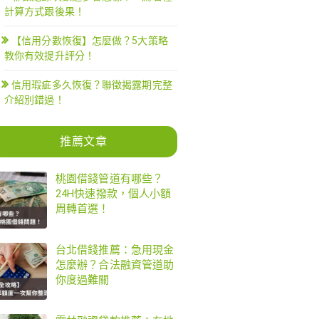
計算方式跟後果！
【信用分數恢復】怎麼做？5大策略
教你有效提升評分！
信用瑕疵多久恢復？聯徵揭露期完整
介紹別錯過！
推薦文章
桃園借錢管道有哪些？
24H快速撥款，個人小額
周轉首選！
台北借錢推薦：急用現金
怎麼辦？合法融資管道助
你度過難關