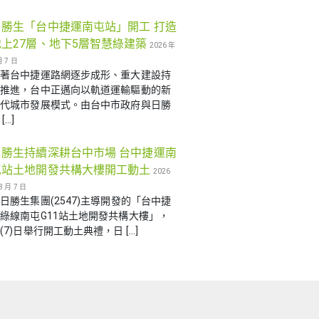
日勝生「台中捷運南屯站」開工 打造
地上27層、地下5層智慧綠建築
2026 年
月 7 日
隨著台中捷運路網逐步成形、重大建設持
續推進，台中正邁向以軌道運輸驅動的新
世代城市發展模式。由台中市政府與日勝
[…]
日勝生持續深耕台中市場 台中捷運南
屯站土地開發共構大樓開工動土
2026
8 月 7 日
日勝生集團(2547)主導開發的「台中捷
綠線南屯G11站土地開發共構大樓」，
(7)日舉行開工動土典禮，日 […]