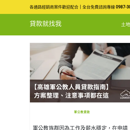
Skip
各通路經銷商案件歡迎配合
｜
全台免費諮詢專線
0987-3
to
貸款就找我
土
content
軍公教貸款
軍公教族群因為工作及薪水穩定，在申請