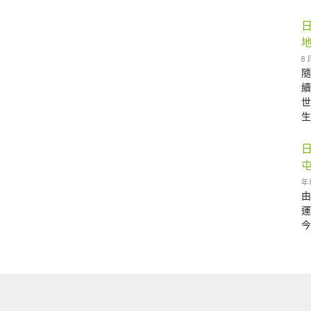
8 
生 
年 
由
運
今