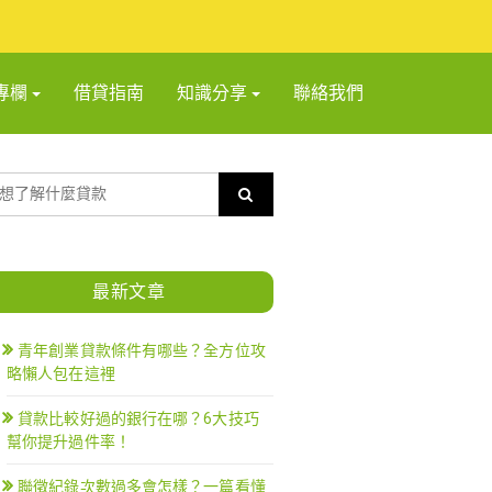
專欄
借貸指南
知識分享
聯絡我們
最新文章
青年創業貸款條件有哪些？全方位攻
略懶人包在這裡
貸款比較好過的銀行在哪？6大技巧
幫你提升過件率！
聯徵紀錄次數過多會怎樣？一篇看懂