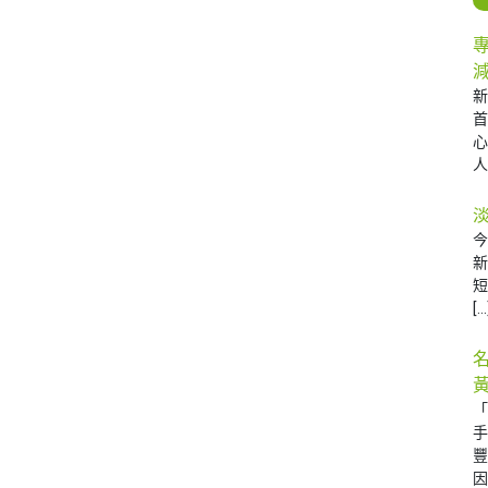
人 
今
[…
因