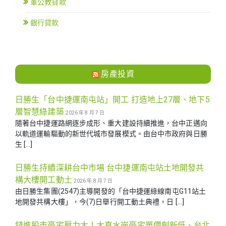
軍公教貸款
銀行貸款
房產投資
日勝生「台中捷運南屯站」開工 打造地上27層、地下5
層智慧綠建築
2026 年 8 月 7 日
隨著台中捷運路網逐步成形、重大建設持續推進，台中正邁向
以軌道運輸驅動的新世代城市發展模式。由台中市政府與日勝
生 […]
日勝生持續深耕台中市場 台中捷運南屯站土地開發共
構大樓開工動土
2026 年 8 月 7 日
由日勝生集團(2547)主導開發的「台中捷運綠線南屯G11站土
地開發共構大樓」，今(7)日舉行開工動土典禮，日 […]
錢進股市豪宅壓力大！大直水岸豪宅單價創新低、台北