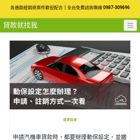
Skip
各通路經銷商案件歡迎配合
｜
全台免費諮詢專線
0987-309696
to
貸款就找我
content
借貸指南
申請汽機車貸款時，都要辦理動保設定，並繳