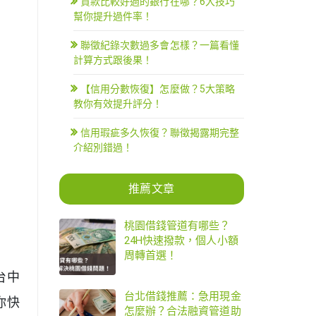
貸款比較好過的銀行在哪？6大技巧
幫你提升過件率！
聯徵紀錄次數過多會怎樣？一篇看懂
計算方式跟後果！
【信用分數恢復】怎麼做？5大策略
教你有效提升評分！
信用瑕疵多久恢復？聯徵揭露期完整
介紹別錯過！
推薦文章
桃園借錢管道有哪些？
24H快速撥款，個人小額
周轉首選！
台中
台北借錢推薦：急用現金
你快
怎麼辦？合法融資管道助