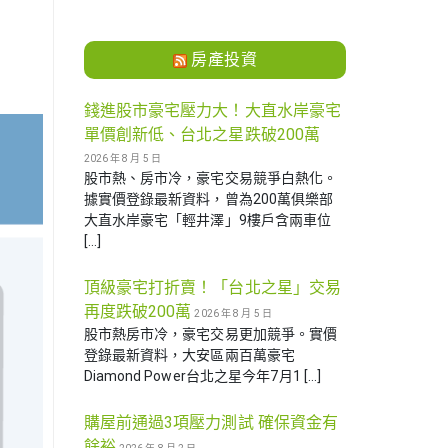
房產投資
錢進股市豪宅壓力大！大直水岸豪宅
單價創新低、台北之星跌破200萬
2026 年 8 月 5 日
股市熱、房市冷，豪宅交易競爭白熱化。
據實價登錄最新資料，曾為200萬俱樂部
大直水岸豪宅「輕井澤」9樓戶含兩車位
[…]
頂級豪宅打折賣！「台北之星」交易
再度跌破200萬
2026 年 8 月 5 日
股市熱房市冷，豪宅交易更加競爭。實價
登錄最新資料，大安區兩百萬豪宅
Diamond Power台北之星今年7月1 […]
購屋前通過3項壓力測試 確保資金有
餘裕