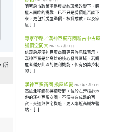
2026 年 8 月 2 日
隨著房市政策調整與貸款環境改變下，購
屋人面臨的挑戰，已不只是房價能否談下
來，更包括房屋鑑價、核貸成數，以及家
庭 […]
專家帶路／漢神巨蛋商圈新古中古屋
議價空間大
2026 年 7 月 31 日
信義房屋漢神巨蛋商圈專員許隽瑋表示，
漢神巨蛋是北高雄的核心發展區域，若購
，所
屋者偏好此區的便利機能，但有預算控制
的 […]
漢神巨蛋商圈 換屋族愛
2026 年 7 月 31 日
高雄北移趨勢持續發酵，位於左營核心地
帶的漢神巨蛋商圈，不僅擁有成熟的百
貨、交通與住宅機能，更因鄰近高鐵左營
站、 […]