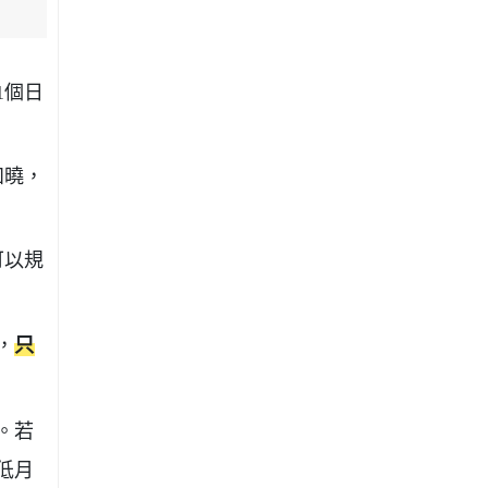
1個日
知曉，
可以規
，
只
。若
低月