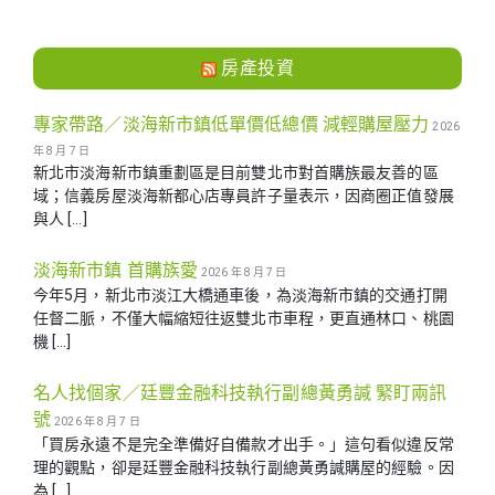
房產投資
專家帶路／淡海新市鎮低單價低總價 減輕購屋壓力
2026
年 8 月 7 日
新北市淡海新市鎮重劃區是目前雙北市對首購族最友善的區
域；信義房屋淡海新都心店專員許子量表示，因商圈正值發展
與人 […]
淡海新市鎮 首購族愛
2026 年 8 月 7 日
今年5月，新北市淡江大橋通車後，為淡海新市鎮的交通打開
任督二脈，不僅大幅縮短往返雙北市車程，更直通林口、桃園
機 […]
名人找個家／廷豐金融科技執行副總黃勇諴 緊盯兩訊
號
2026 年 8 月 7 日
「買房永遠不是完全準備好自備款才出手。」這句看似違反常
理的觀點，卻是廷豐金融科技執行副總黃勇諴購屋的經驗。因
為 […]