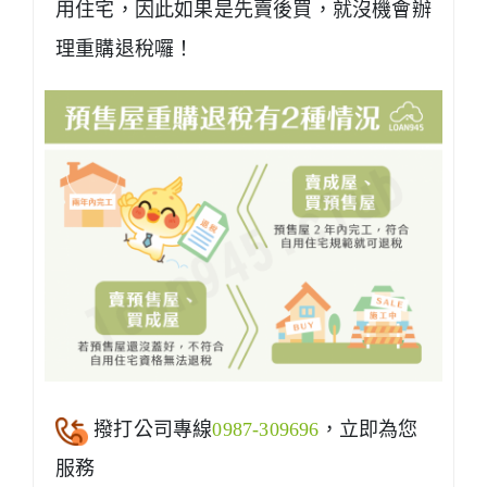
用住宅，因此如果是
先賣後買，就沒機會辦
理重購退稅
囉！
撥打公司專線
0987-309696
，立即為您
服務