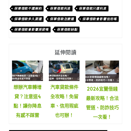
保單借款不還解約
保單借款利息
保單借款只還利息
保單借款多久要還
保單借款怎麼還
保單借款會影響信用嗎
保單借款會影響房貸嗎
保單借款缺點
延伸閱讀
汽車貸款條件
想辦汽車轉增
2026宜蘭借錢
全攻略！免留
貸？注意這4
最新攻略！合法
車、信用瑕疵
點！讓你降息
管道、防詐技巧
也可辦！
有感不踩雷
一次看！