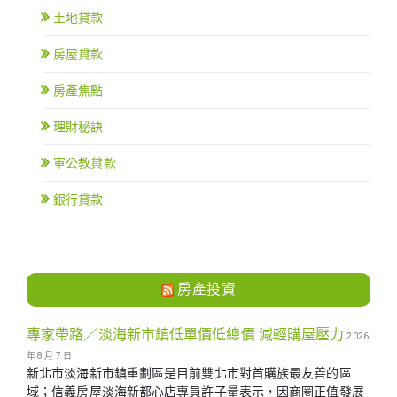
土地貸款
房屋貸款
房產焦點
理財秘訣
軍公教貸款
銀行貸款
房產投資
專家帶路／淡海新市鎮低單價低總價 減輕購屋壓力
2026
年 8 月 7 日
新北市淡海新市鎮重劃區是目前雙北市對首購族最友善的區
域；信義房屋淡海新都心店專員許子量表示，因商圈正值發展