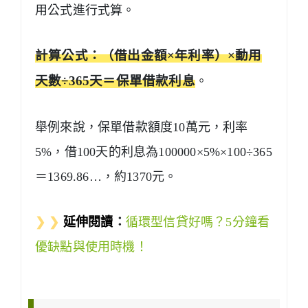
用公式進行式算。
計算公式：（借出金額×年利率）×動用
天數÷365天＝保單借款利息
。
舉例來說，保單借款額度10萬元，利率
5%，借100天的利息為100000×5%×100÷365
＝1369.86…，約1370元。
❯ ❯
延伸閱讀
：
循環型信貸好嗎？5分鐘看
優缺點與使用時機！