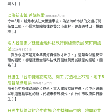
與人 […]
淡海新市鎮 首購族愛
2026 年 8 月 7 日
今年5月，新北市淡江大橋通車後，為淡海新市鎮的交通打開
任督二脈，不僅大幅縮短往返雙北市車程，更直通林口、桃園
機 […]
名人找個家／廷豐金融科技執行副總黃勇諴 緊盯兩訊
號
2026 年 8 月 7 日
「買房永遠不是完全準備好自備款才出手。」這句看似違反常
理的觀點，卻是廷豐金融科技執行副總黃勇諴購屋的經驗。因
為 […]
日勝生「台中捷運南屯站」開工 打造地上27層、地下5
層智慧綠建築
2026 年 8 月 7 日
隨著台中捷運路網逐步成形、重大建設持續推進，台中正邁向
以軌道運輸驅動的新世代城市發展模式。由台中市政府與日勝
生 […]
日勝生持續深耕台中市場 台中捷運南屯站土地開發共