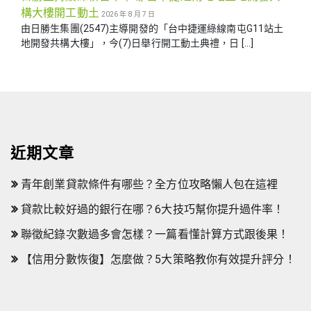
構大樓開工動土
2026 年 8 月 7 日
由日勝生集團(2547)主導開發的「台中捷運綠線南屯G11站土
地開發共構大樓」，今(7)日舉行開工動土典禮，日 […]
近期文章
青年創業貸款條件有哪些？全方位攻略懶人包在這裡
貸款比較好過的銀行在哪？6大技巧幫你提升過件率！
聯徵紀錄次數過多會怎樣？一篇看懂計算方式跟後果！
【信用分數恢復】怎麼做？5大策略教你有效提升評分！