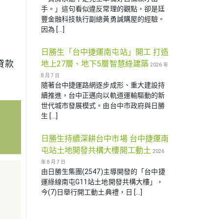
手。」這句看似違反常理的觀點，卻是廷
豐金融科技執行副總黃勇諴購屋的經驗。
因為 […]
日勝生「台中捷運南屯站」開工 打造
貸款
地上27層、地下5層智慧綠建築
2026 年
8 月 7 日
隨著台中捷運路網逐步成形、重大建設持
續推進，台中正邁向以軌道運輸驅動的新
世代城市發展模式。由台中市政府與日勝
生 […]
日勝生持續深耕台中市場 台中捷運南
屯站土地開發共構大樓開工動土
2026
年 8 月 7 日
由日勝生集團(2547)主導開發的「台中捷
運綠線南屯G11站土地開發共構大樓」，
今(7)日舉行開工動土典禮，日 […]