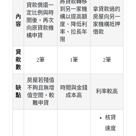
將貸款轉移
貸款償還一
到另一家機
拿貸款過的
定比例與時
內
構以提高額
房屋向另一
間後，再次
容
度、降低利
家機構抵押
向原貸款機
率、拉長年
借款
構申貸
限
貸
款
2筆
1筆
2筆
數
房屋若殘值
缺
不夠且無增
時間與金錢
利率較高
點
值空間，較
成本高
難申貸
核貸
速度