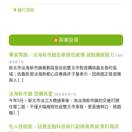
銀行貸款
房產投資
專家帶路／淡海新市鎮低單價低總價 減輕購屋壓力
2026
年 8 月 7 日
新北市淡海新市鎮重劃區是目前雙北市對首購族最友善的區
域；信義房屋淡海新都心店專員許子量表示，因商圈正值發展
與人 […]
淡海新市鎮 首購族愛
2026 年 8 月 7 日
今年5月，新北市淡江大橋通車後，為淡海新市鎮的交通打開
任督二脈，不僅大幅縮短往返雙北市車程，更直通林口、桃園
機 […]
名人找個家／廷豐金融科技執行副總黃勇諴 緊盯兩訊