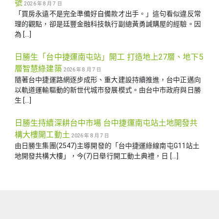
號
2026 年 8 月 7 日
「買房永遠不是完全準備好自備款才出手。」這句看似違反常
理的觀點，卻是廷豐金融科技執行副總黃勇諴購屋的經驗。因
為 […]
日勝生「台中捷運南屯站」開工 打造地上27層、地下5
層智慧綠建築
2026 年 8 月 7 日
隨著台中捷運路網逐步成形、重大建設持續推進，台中正邁向
以軌道運輸驅動的新世代城市發展模式。由台中市政府與日勝
生 […]
日勝生持續深耕台中市場 台中捷運南屯站土地開發共
構大樓開工動土
2026 年 8 月 7 日
由日勝生集團(2547)主導開發的「台中捷運綠線南屯G11站土
地開發共構大樓」，今(7)日舉行開工動土典禮，日 […]