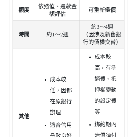
依殘值、還款金
額度
可重新鑑價
額評估
約3～4週
時間
約1～2週
（因涉及新舊銀
行的債權交替）
成本較
高，有塗
銷費、抵
成本較
押權變動
低，因都
的設定費
在原銀行
等
辦理
其他
綁約期內
適合信用
清償須付
分數良好