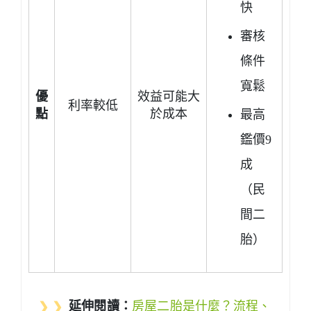
快
審核
條件
寬鬆
優
效益可能大
利率較低
點
於成本
最高
鑑價9
成
（民
間二
胎）
❯ ❯
延伸閱讀：
房屋二胎是什麼？流程、