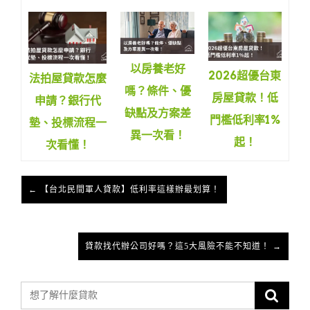
以房養老好
2026超優台東
法拍屋貸款怎麼
嗎？條件、優
房屋貸款！低
申請？銀行代
缺點及方案差
門檻低利率1%
墊、投標流程一
異一次看！
起！
次看懂！
← 【台北民間軍人貸款】低利率這樣辦最划算！
貸款找代辦公司好嗎？這5大風險不能不知道！ →