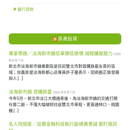
銀行貸款
房產投資
專家帶路／淡海新市鎮低單價低總價 減輕購屋壓力
2026
年 8 月 7 日
新北市淡海新市鎮重劃區是目前雙北市對首購族最友善的區
域；信義房屋淡海新都心店專員許子量表示，因商圈正值發展
與人 […]
淡海新市鎮 首購族愛
2026 年 8 月 7 日
今年5月，新北市淡江大橋通車後，為淡海新市鎮的交通打開
任督二脈，不僅大幅縮短往返雙北市車程，更直通林口、桃園
機 […]
名人找個家／廷豐金融科技執行副總黃勇諴 緊盯兩訊