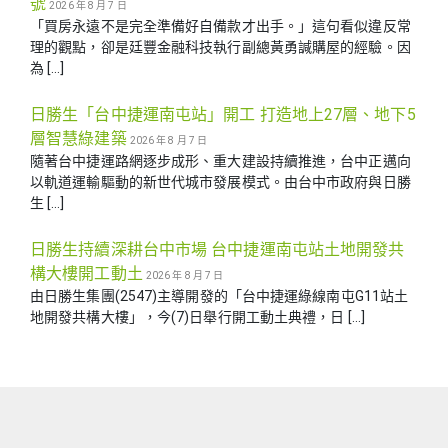
號
2026 年 8 月 7 日
「買房永遠不是完全準備好自備款才出手。」這句看似違反常
理的觀點，卻是廷豐金融科技執行副總黃勇諴購屋的經驗。因
為 […]
日勝生「台中捷運南屯站」開工 打造地上27層、地下5
層智慧綠建築
2026 年 8 月 7 日
隨著台中捷運路網逐步成形、重大建設持續推進，台中正邁向
以軌道運輸驅動的新世代城市發展模式。由台中市政府與日勝
生 […]
日勝生持續深耕台中市場 台中捷運南屯站土地開發共
構大樓開工動土
2026 年 8 月 7 日
由日勝生集團(2547)主導開發的「台中捷運綠線南屯G11站土
地開發共構大樓」，今(7)日舉行開工動土典禮，日 […]