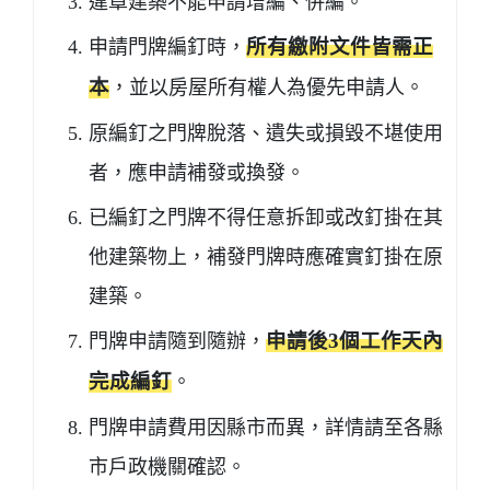
違章建築不能申請增編、併編。
申請門牌編釘時，
所有繳附文件皆需正
本
，並以房屋所有權人為優先申請人。
原編釘之門牌脫落、遺失或損毀不堪使用
者，應申請補發或換發。
已編釘之門牌不得任意拆卸或改釘掛在其
他建築物上，補發門牌時應確實釘掛在原
建築。
門牌申請隨到隨辦，
申請後3個工作天內
完成編釘
。
門牌申請費用因縣市而異，詳情請至各縣
市戶政機關確認。