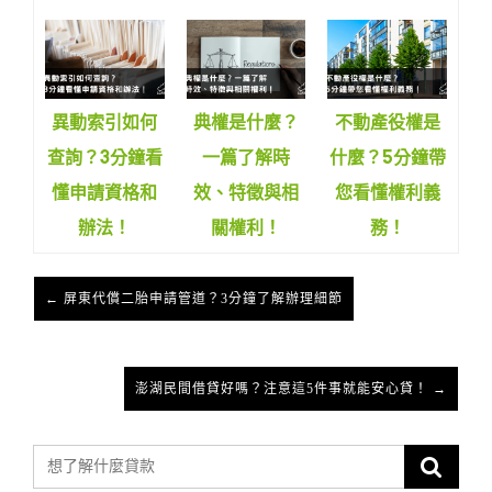
異動索引如何
典權是什麼？
不動產役權是
查詢？3分鐘看
一篇了解時
什麼？5分鐘帶
懂申請資格和
效、特徵與相
您看懂權利義
辦法！
關權利！
務！
← 屏東代償二胎申請管道？3分鐘了解辦理細節
澎湖民間借貸好嗎？注意這5件事就能安心貸！ →