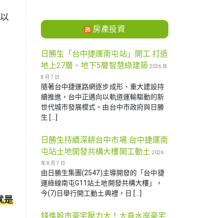
，以
房產投資
日勝生「台中捷運南屯站」開工 打造
地上27層、地下5層智慧綠建築
2026 年
8 月 7 日
隨著台中捷運路網逐步成形、重大建設持
續推進，台中正邁向以軌道運輸驅動的新
世代城市發展模式。由台中市政府與日勝
生 […]
日勝生持續深耕台中市場 台中捷運南
屯站土地開發共構大樓開工動土
2026
年 8 月 7 日
由日勝生集團(2547)主導開發的「台中捷
運綠線南屯G11站土地開發共構大樓」，
今(7)日舉行開工動土典禮，日 […]
就是
錢進股市豪宅壓力大！大直水岸豪宅