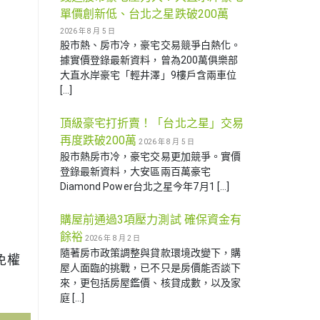
單價創新低、台北之星跌破200萬
2026 年 8 月 5 日
股市熱、房市冷，豪宅交易競爭白熱化。
據實價登錄最新資料，曾為200萬俱樂部
大直水岸豪宅「輕井澤」9樓戶含兩車位
[…]
頂級豪宅打折賣！「台北之星」交易
再度跌破200萬
2026 年 8 月 5 日
股市熱房市冷，豪宅交易更加競爭。實價
登錄最新資料，大安區兩百萬豪宅
Diamond Power台北之星今年7月1 […]
購屋前通過3項壓力測試 確保資金有
餘裕
2026 年 8 月 2 日
隨著房市政策調整與貸款環境改變下，購
免權
屋人面臨的挑戰，已不只是房價能否談下
來，更包括房屋鑑價、核貸成數，以及家
庭 […]