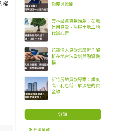
的權
你度過難關
！
雲林融資貸款推薦：在地
信用貸款、房屋土地二胎
代辦心得
花蓮個人貸款怎麼辦？解
析在地合法當舖與融資機
構
新竹房地貸款專案：額度
高、利息低，解決您的資
金缺口
分類
代書業務