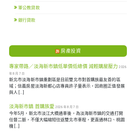
軍公教貸款
銀行貸款
房產投資
專家帶路／淡海新市鎮低單價低總價 減輕購屋壓力
2026
年 8 月 7 日
新北市淡海新市鎮重劃區是目前雙北市對首購族最友善的區
域；信義房屋淡海新都心店專員許子量表示，因商圈正值發展
與人 […]
淡海新市鎮 首購族愛
2026 年 8 月 7 日
今年5月，新北市淡江大橋通車後，為淡海新市鎮的交通打開
任督二脈，不僅大幅縮短往返雙北市車程，更直通林口、桃園
機 […]