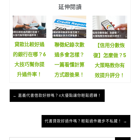
延伸閱讀
貸款比較好過
聯徵紀錄次數
【信用分數恢
的銀行在哪？6
過多會怎樣？
復】怎麼做？5
大技巧幫你提
一篇看懂計算
大策略教你有
升過件率！
方式跟後果！
效提升評分！
← 嘉義代書借款好辦嗎？4大優點讓你輕鬆週轉！
代書貸款好過件嗎？輕鬆過件撇步不私藏！ →