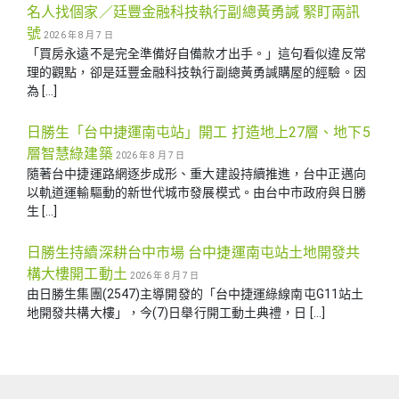
名人找個家／廷豐金融科技執行副總黃勇諴 緊盯兩訊
號
2026 年 8 月 7 日
「買房永遠不是完全準備好自備款才出手。」這句看似違反常
理的觀點，卻是廷豐金融科技執行副總黃勇諴購屋的經驗。因
為 […]
日勝生「台中捷運南屯站」開工 打造地上27層、地下5
層智慧綠建築
2026 年 8 月 7 日
隨著台中捷運路網逐步成形、重大建設持續推進，台中正邁向
以軌道運輸驅動的新世代城市發展模式。由台中市政府與日勝
生 […]
日勝生持續深耕台中市場 台中捷運南屯站土地開發共
構大樓開工動土
2026 年 8 月 7 日
由日勝生集團(2547)主導開發的「台中捷運綠線南屯G11站土
地開發共構大樓」，今(7)日舉行開工動土典禮，日 […]