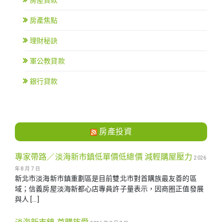
房產焦點
理財秘訣
軍公教貸款
銀行貸款
房產投資
專家帶路／淡海新市鎮低單價低總價 減輕購屋壓力
2026
年 8 月 7 日
新北市淡海新市鎮重劃區是目前雙北市對首購族最友善的區
域；信義房屋淡海新都心店專員許子量表示，因商圈正值發展
與人 […]