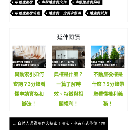
申報遺產稅
申報遺產稅文件
申報遺產稅期限
申報遺產稅流程
遺產稅一定要申報嗎
遺產稅試算
延伸閱讀
異動索引如何
典權是什麼？
不動產役權是
查詢？3分鐘看
一篇了解時
什麼？5分鐘帶
懂申請資格和
效、特徵與相
您看懂權利義
辦法！
關權利！
務！
← 自然人憑證用途大揭密！用法、申請方式帶你了解