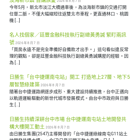
淡海新市鎮 首購族愛
2026 年 8 月 7 日
今年5月，新北市淡江大橋通車後，為淡海新市鎮的交通打開
任督二脈，不僅大幅縮短往返雙北市車程，更直通林口、桃園
機 […]
名人找個家／廷豐金融科技執行副總黃勇諴 緊盯兩訊
號
2026 年 8 月 7 日
「買房永遠不是完全準備好自備款才出手。」這句看似違反常
理的觀點，卻是廷豐金融科技執行副總黃勇諴購屋的經驗。因
為 […]
日勝生「台中捷運南屯站」開工 打造地上27層、地下5
層智慧綠建築
2026 年 8 月 7 日
隨著台中捷運路網逐步成形、重大建設持續推進，台中正邁向
以軌道運輸驅動的新世代城市發展模式。由台中市政府與日勝
生 […]
日勝生持續深耕台中市場 台中捷運南屯站土地開發共
構大樓開工動土
2026 年 8 月 7 日
由日勝生集團(2547)主導開發的「台中捷運綠線南屯G11站土