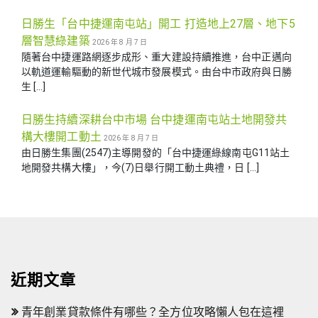
日勝生「台中捷運南屯站」開工 打造地上27層、地下5
層智慧綠建築
2026 年 8 月 7 日
隨著台中捷運路網逐步成形、重大建設持續推進，台中正邁向
以軌道運輸驅動的新世代城市發展模式。由台中市政府與日勝
生 […]
日勝生持續深耕台中市場 台中捷運南屯站土地開發共
構大樓開工動土
2026 年 8 月 7 日
由日勝生集團(2547)主導開發的「台中捷運綠線南屯G11站土
地開發共構大樓」，今(7)日舉行開工動土典禮，日 […]
近期文章
青年創業貸款條件有哪些？全方位攻略懶人包在這裡