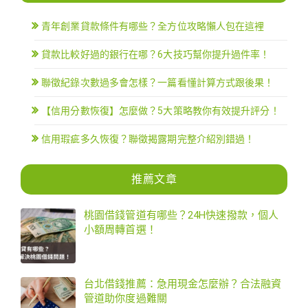
青年創業貸款條件有哪些？全方位攻略懶人包在這裡
貸款比較好過的銀行在哪？6大技巧幫你提升過件率！
聯徵紀錄次數過多會怎樣？一篇看懂計算方式跟後果！
【信用分數恢復】怎麼做？5大策略教你有效提升評分！
信用瑕疵多久恢復？聯徵揭露期完整介紹別錯過！
推薦文章
桃園借錢管道有哪些？24H快速撥款，個人
小額周轉首選！
台北借錢推薦：急用現金怎麼辦？合法融資
管道助你度過難關