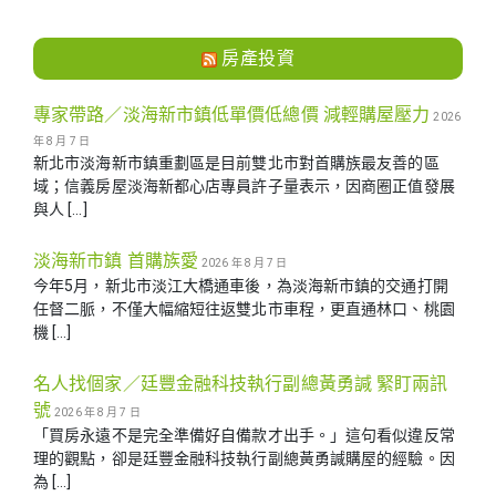
房產投資
專家帶路／淡海新市鎮低單價低總價 減輕購屋壓力
2026
年 8 月 7 日
新北市淡海新市鎮重劃區是目前雙北市對首購族最友善的區
域；信義房屋淡海新都心店專員許子量表示，因商圈正值發展
與人 […]
淡海新市鎮 首購族愛
2026 年 8 月 7 日
今年5月，新北市淡江大橋通車後，為淡海新市鎮的交通打開
任督二脈，不僅大幅縮短往返雙北市車程，更直通林口、桃園
機 […]
名人找個家／廷豐金融科技執行副總黃勇諴 緊盯兩訊
號
2026 年 8 月 7 日
「買房永遠不是完全準備好自備款才出手。」這句看似違反常
理的觀點，卻是廷豐金融科技執行副總黃勇諴購屋的經驗。因
為 […]