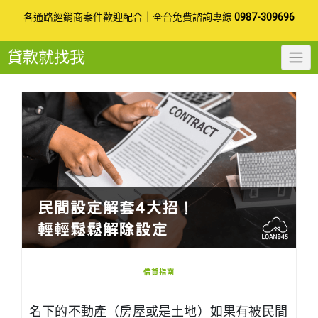
Skip
各通路經銷商案件歡迎配合
｜
全台免費諮詢專線
0987-309696
to
貸款就找我
content
借貸指南
名下的不動產（房屋或是土地）如果有被民間