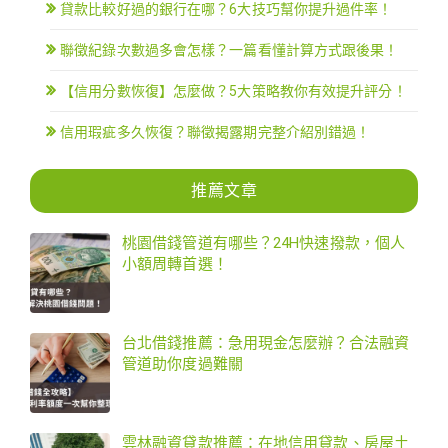
貸款比較好過的銀行在哪？6大技巧幫你提升過件率！
聯徵紀錄次數過多會怎樣？一篇看懂計算方式跟後果！
【信用分數恢復】怎麼做？5大策略教你有效提升評分！
信用瑕疵多久恢復？聯徵揭露期完整介紹別錯過！
推薦文章
桃園借錢管道有哪些？24H快速撥款，個人
小額周轉首選！
台北借錢推薦：急用現金怎麼辦？合法融資
管道助你度過難關
雲林融資貸款推薦：在地信用貸款、房屋土