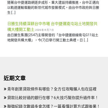
隨著台中捷運路網逐步成形、重大建設持續推進，台中正邁向
以軌道運輸驅動的新世代城市發展模式。由台中市政府與日勝
生 […]
日勝生持續深耕台中市場 台中捷運南屯站土地開發共
構大樓開工動土
2026 年 8 月 7 日
由日勝生集團(2547)主導開發的「台中捷運綠線南屯G11站土
地開發共構大樓」，今(7)日舉行開工動土典禮，日 […]
近期文章
青年創業貸款條件有哪些？全方位攻略懶人包在這裡
貸款比較好過的銀行在哪？6大技巧幫你提升過件率！
聯徵紀錄次數過多會怎樣？一篇看懂計算方式跟後果！