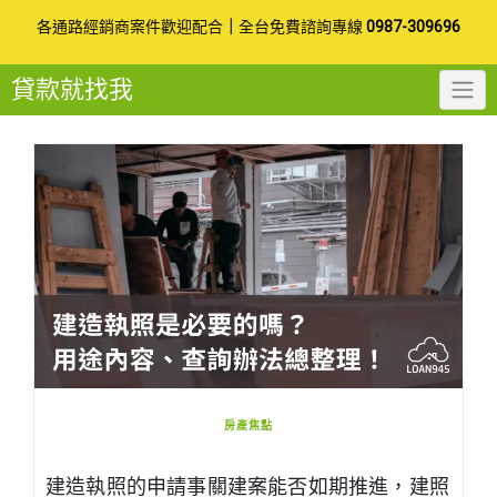
Skip
各通路經銷商案件歡迎配合
｜
全台免費諮詢專線
0987-309696
to
貸款就找我
content
房產焦點
建造執照的申請事關建案能否如期推進，建照