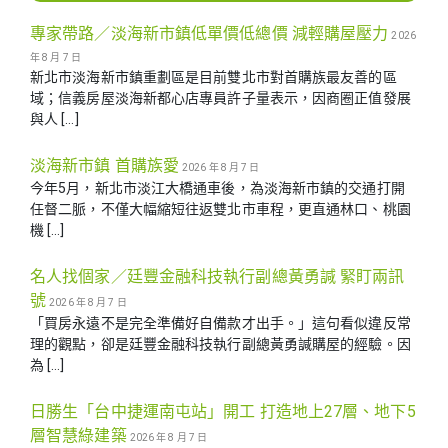
專家帶路／淡海新市鎮低單價低總價 減輕購屋壓力
2026
年 8 月 7 日
新北市淡海新市鎮重劃區是目前雙北市對首購族最友善的區
域；信義房屋淡海新都心店專員許子量表示，因商圈正值發展
與人 […]
淡海新市鎮 首購族愛
2026 年 8 月 7 日
今年5月，新北市淡江大橋通車後，為淡海新市鎮的交通打開
任督二脈，不僅大幅縮短往返雙北市車程，更直通林口、桃園
機 […]
名人找個家／廷豐金融科技執行副總黃勇諴 緊盯兩訊
號
2026 年 8 月 7 日
「買房永遠不是完全準備好自備款才出手。」這句看似違反常
理的觀點，卻是廷豐金融科技執行副總黃勇諴購屋的經驗。因
為 […]
日勝生「台中捷運南屯站」開工 打造地上27層、地下5
層智慧綠建築
2026 年 8 月 7 日