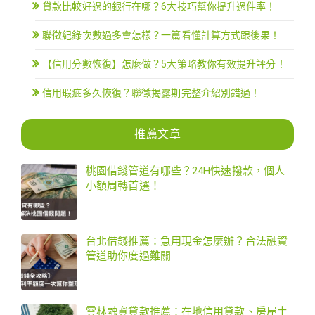
貸款比較好過的銀行在哪？6大技巧幫你提升過件率！
聯徵紀錄次數過多會怎樣？一篇看懂計算方式跟後果！
【信用分數恢復】怎麼做？5大策略教你有效提升評分！
信用瑕疵多久恢復？聯徵揭露期完整介紹別錯過！
推薦文章
桃園借錢管道有哪些？24H快速撥款，個人
小額周轉首選！
台北借錢推薦：急用現金怎麼辦？合法融資
管道助你度過難關
雲林融資貸款推薦：在地信用貸款、房屋土