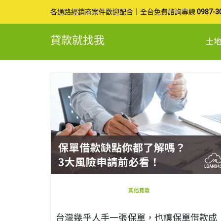
Skip
各通路經銷商案件歡迎配合
｜
全台免費諮詢專線
0987-3
to
貸款就找我
土
content
其他貸款
台灣幾乎人手一張保單，也讓保單借款成