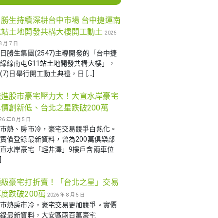
日勝生持續深耕台中市場 台中捷運南
屯站土地開發共構大樓開工動土
2026
8 月 7 日
日勝生集團(2547)主導開發的「台中捷
綠線南屯G11站土地開發共構大樓」，
(7)日舉行開工動土典禮，日 […]
錢進股市豪宅壓力大！大直水岸豪宅
單價創新低、台北之星跌破200萬
26 年 8 月 5 日
股市熱、房市冷，豪宅交易競爭白熱化。
實價登錄最新資料，曾為200萬俱樂部
直水岸豪宅「輕井澤」9樓戶含兩車位
]
頂級豪宅打折賣！「台北之星」交易
度跌破200萬
2026 年 8 月 5 日
股市熱房市冷，豪宅交易更加競爭。實價
登錄最新資料，大安區兩百萬豪宅