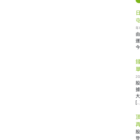
年 
由
運
今
20
據
大
[…
再