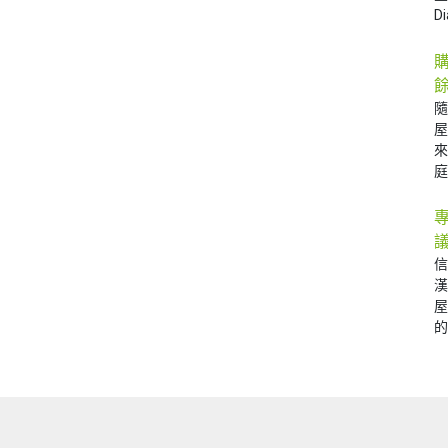
D
庭 
的 