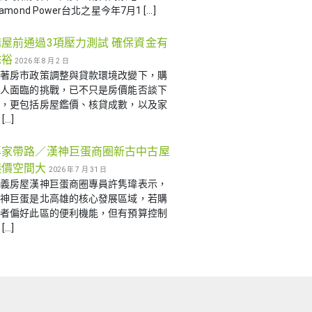
iamond Power台北之星今年7月1 […]
購屋前通過3項壓力測試 確保資金有
餘裕
2026 年 8 月 2 日
隨著房市政策調整與貸款環境改變下，購
屋人面臨的挑戰，已不只是房價能否談下
來，更包括房屋鑑價、核貸成數，以及家
[…]
專家帶路／漢神巨蛋商圈新古中古屋
議價空間大
2026 年 7 月 31 日
信義房屋漢神巨蛋商圈專員許隽瑋表示，
漢神巨蛋是北高雄的核心發展區域，若購
屋者偏好此區的便利機能，但有預算控制
[…]