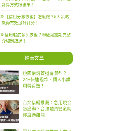
計算方式跟後果！
【信用分數恢復】怎麼做？5大策略
教你有效提升評分！
信用瑕疵多久恢復？聯徵揭露期完整
介紹別錯過！
推薦文章
桃園借錢管道有哪些？
24H快速撥款，個人小額
周轉首選！
台北借錢推薦：急用現金
怎麼辦？合法融資管道助
你度過難關