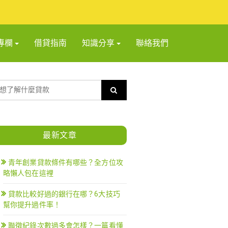
專欄
借貸指南
知識分享
聯絡我們
最新文章
青年創業貸款條件有哪些？全方位攻
略懶人包在這裡
貸款比較好過的銀行在哪？6大技巧
幫你提升過件率！
聯徵紀錄次數過多會怎樣？一篇看懂