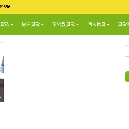
09696
地貸款
房屋貸款
軍公教貸款
個人信貸
貸款