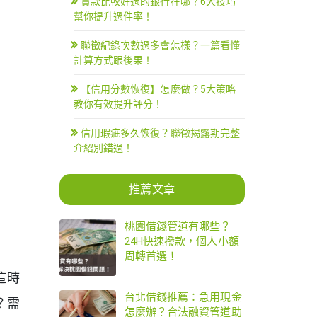
貸款比較好過的銀行在哪？6大技巧
幫你提升過件率！
聯徵紀錄次數過多會怎樣？一篇看懂
計算方式跟後果！
【信用分數恢復】怎麼做？5大策略
教你有效提升評分！
信用瑕疵多久恢復？聯徵揭露期完整
介紹別錯過！
推薦文章
桃園借錢管道有哪些？
24H快速撥款，個人小額
周轉首選！
這時
台北借錢推薦：急用現金
？需
怎麼辦？合法融資管道助