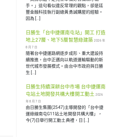
手。」這句看似違反常理的觀點，卻是廷
豐金融科技執行副總黃勇諴購屋的經驗。
因為 […]
日勝生「台中捷運南屯站」開工 打造
地上27層、地下5層智慧綠建築
2026 年
8 月 7 日
隨著台中捷運路網逐步成形、重大建設持
續推進，台中正邁向以軌道運輸驅動的新
世代城市發展模式。由台中市政府與日勝
生 […]
日勝生持續深耕台中市場 台中捷運南
屯站土地開發共構大樓開工動土
2026
年 8 月 7 日
由日勝生集團(2547)主導開發的「台中捷
運綠線南屯G11站土地開發共構大樓」，
今(7)日舉行開工動土典禮，日 […]