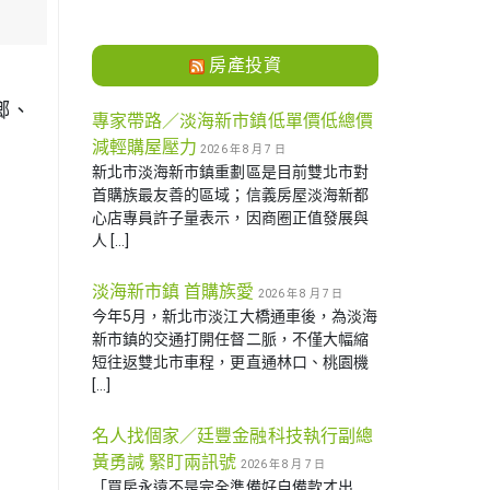
房產投資
鄉、
專家帶路／淡海新市鎮低單價低總價
減輕購屋壓力
2026 年 8 月 7 日
新北市淡海新市鎮重劃區是目前雙北市對
首購族最友善的區域；信義房屋淡海新都
心店專員許子量表示，因商圈正值發展與
人 […]
淡海新市鎮 首購族愛
2026 年 8 月 7 日
今年5月，新北市淡江大橋通車後，為淡海
新市鎮的交通打開任督二脈，不僅大幅縮
短往返雙北市車程，更直通林口、桃園機
[…]
名人找個家／廷豐金融科技執行副總
黃勇諴 緊盯兩訊號
2026 年 8 月 7 日
「買房永遠不是完全準備好自備款才出