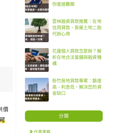
你度過難關
雲林融資貸款推薦：在地
信用貸款、房屋土地二胎
代辦心得
花蓮個人貸款怎麼辦？解
析在地合法當舖與融資機
構
新竹房地貸款專案：額度
高、利息低，解決您的資
金缺口
供價
分類
可
代書業務