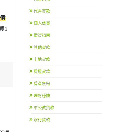
代書貸款
債
個人信貸
費1
借貸指南
其他貸款
土地貸款
房屋貸款
房產焦點
理財秘訣
軍公教貸款
銀行貸款