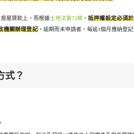
、房屋貸款上，而根據
土地法第73條
，
抵押權設定必須於
政機關辦理登記
，逾期而未申請者，每逾1個月應納登記
方式？
：
。