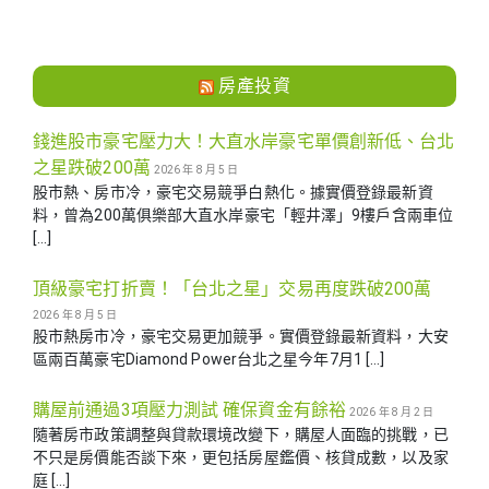
房產投資
錢進股市豪宅壓力大！大直水岸豪宅單價創新低、台北
之星跌破200萬
2026 年 8 月 5 日
股市熱、房市冷，豪宅交易競爭白熱化。據實價登錄最新資
料，曾為200萬俱樂部大直水岸豪宅「輕井澤」9樓戶含兩車位
[…]
頂級豪宅打折賣！「台北之星」交易再度跌破200萬
2026 年 8 月 5 日
股市熱房市冷，豪宅交易更加競爭。實價登錄最新資料，大安
區兩百萬豪宅Diamond Power台北之星今年7月1 […]
購屋前通過3項壓力測試 確保資金有餘裕
2026 年 8 月 2 日
隨著房市政策調整與貸款環境改變下，購屋人面臨的挑戰，已
不只是房價能否談下來，更包括房屋鑑價、核貸成數，以及家
庭 […]