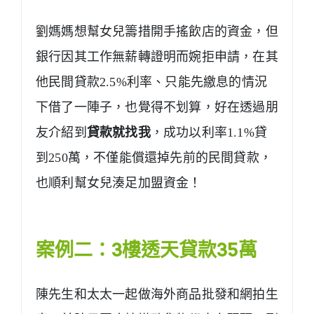
劉媽媽想幫女兒籌措開手搖飲店的資金，但
銀行因其工作無薪轉證明而婉拒申請，在其
他民間貸款2.5%利率、只能先繳息的情況
下借了一陣子，也覺得不划算，好在透過朋
友介紹到
貸款就找我
，成功以利率1.1%貸
到250萬，不僅能償還掉先前的民間貸款，
也順利幫女兒湊足加盟資金！
案例二：3樓透天貸款35萬
陳先生和太太一起做海外商品批發和網拍生