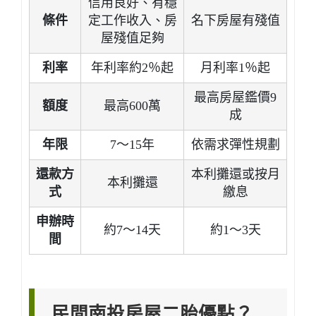
信用良好、有穩
條件
定工作收入、房
名下房屋有殘值
屋殘值足夠
利率
年利率約2％起
月利率1％起
最高房屋鑑價9
額度
最高600萬
成
年限
7～15年
依需求彈性規劃
還款方
本利攤還或按月
本利攤還
式
繳息
申辦時
約7～14天
約1～3天
間
民間南投房屋二胎優點？