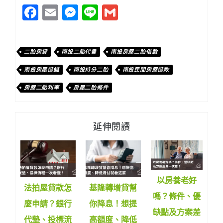
Facebook
Email
Messenger
Line
Gmail
二胎房貸
南投二胎代書
南投房屋二胎借款
南投房屋借錢
南投持分二胎
南投民間房屋借款
房屋二胎利率
房屋二胎條件
延伸閱讀
以房養老好
法拍屋貸款怎
基隆轉增貸幫
嗎？條件、優
麼申請？銀行
你降息！想提
缺點及方案差
代墊、投標流
高額度、降低