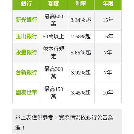
銀行
額度
利率
年限
最高600
新光銀行
3.34％起
15年
萬
玉山銀行
50萬以上
2.68%起
15年
依本行規
永豐銀行
5.66％起
7年
定
最高300
台新銀行
3.92%起
7年
萬
最高150
國泰世華
3.45%起
10年
萬
※上表僅供參考，實際情況依銀行公告為
準！