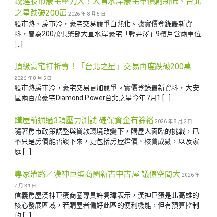
錢進股市豪宅壓力大！大直水岸豪宅單價創新低、台北
之星跌破200萬
2026 年 8 月 5 日
股市熱、房市冷，豪宅交易競爭白熱化。據實價登錄最新資
料，曾為200萬俱樂部大直水岸豪宅「輕井澤」9樓戶含兩車位
[…]
頂級豪宅打折賣！「台北之星」交易再度跌破200萬
2026 年 8 月 5 日
股市熱房市冷，豪宅交易更加競爭。實價登錄最新資料，大安
區兩百萬豪宅Diamond Power台北之星今年7月1 […]
購屋前通過3項壓力測試 確保資金有餘裕
2026 年 8 月 2 日
隨著房市政策調整與貸款環境改變下，購屋人面臨的挑戰，已
不只是房價能否談下來，更包括房屋鑑價、核貸成數，以及家
庭 […]
專家帶路／漢神巨蛋商圈新古中古屋 議價空間大
2026 年
7 月 31 日
信義房屋漢神巨蛋商圈專員許隽瑋表示，漢神巨蛋是北高雄的
核心發展區域，若購屋者偏好此區的便利機能，但有預算控制
的 […]