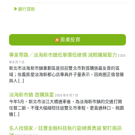
銀行貸款
房產投資
專家帶路／淡海新市鎮低單價低總價 減輕購屋壓力
2026
年 8 月 7 日
新北市淡海新市鎮重劃區是目前雙北市對首購族最友善的區
域；信義房屋淡海新都心店專員許子量表示，因商圈正值發展
與人 […]
淡海新市鎮 首購族愛
2026 年 8 月 7 日
今年5月，新北市淡江大橋通車後，為淡海新市鎮的交通打開
任督二脈，不僅大幅縮短往返雙北市車程，更直通林口、桃園
機 […]
名人找個家／廷豐金融科技執行副總黃勇諴 緊盯兩訊