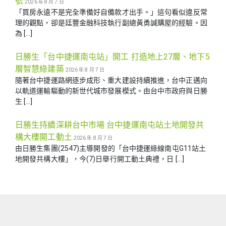
號
2026 年 8 月 7 日
「買房永遠不是完全準備好自備款才出手。」這句看似違反常
理的觀點，卻是廷豐金融科技執行副總黃勇諴購屋的經驗。因
為 […]
日勝生「台中捷運南屯站」開工 打造地上27層、地下5
層智慧綠建築
2026 年 8 月 7 日
隨著台中捷運路網逐步成形、重大建設持續推進，台中正邁向
以軌道運輸驅動的新世代城市發展模式。由台中市政府與日勝
生 […]
日勝生持續深耕台中市場 台中捷運南屯站土地開發共
構大樓開工動土
2026 年 8 月 7 日
由日勝生集團(2547)主導開發的「台中捷運綠線南屯G11站土
地開發共構大樓」，今(7)日舉行開工動土典禮，日 […]