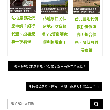
法拍屋貸款怎
花蓮原住民保
台北農地代償
麼申請？銀行
留地可以貸款
教你借低還
代墊、投標流
嗎？2管道讓你
高！整合債
程一次看懂！
順利換現金！
務、降低月付
看這篇
← 桃園轉增貸怎麼辦理？5分鐘了解申請條件與流程！
陳情書怎麼寫？陳情、請願、訴願有什麼差別？ →