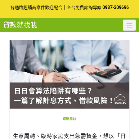
Skip
各通路經銷商案件歡迎配合
｜
全台免費諮詢專線
0987-309696
to
貸款就找我
content
理財秘訣
生意周轉、臨時家庭支出急需資金，想以「日