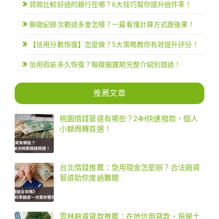
貸款比較好過的銀行在哪？6大技巧幫你提升過件率！
聯徵紀錄次數過多會怎樣？一篇看懂計算方式跟後果！
【信用分數恢復】怎麼做？5大策略教你有效提升評分！
信用瑕疵多久恢復？聯徵揭露期完整介紹別錯過！
推薦文章
桃園借錢管道有哪些？24H快速撥款，個人
小額周轉首選！
台北借錢推薦：急用現金怎麼辦？合法融資
管道助你度過難關
雲林融資貸款推薦：在地信用貸款、房屋土