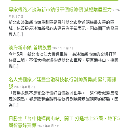
專家帶路／淡海新市鎮低單價低總價 減輕購屋壓力
2026
年 8 月 7 日
新北市淡海新市鎮重劃區是目前雙北市對首購族最友善的區
域；信義房屋淡海新都心店專員許子量表示，因商圈正值發展
與人 […]
淡海新市鎮 首購族愛
2026 年 8 月 7 日
今年5月，新北市淡江大橋通車後，為淡海新市鎮的交通打開
任督二脈，不僅大幅縮短往返雙北市車程，更直通林口、桃園
機 […]
名人找個家／廷豐金融科技執行副總黃勇諴 緊盯兩訊
號
2026 年 8 月 7 日
「買房永遠不是完全準備好自備款才出手。」這句看似違反常
理的觀點，卻是廷豐金融科技執行副總黃勇諴購屋的經驗。因
為 […]
日勝生「台中捷運南屯站」開工 打造地上27層、地下5
層智慧綠建築
2026 年 8 月 7 日