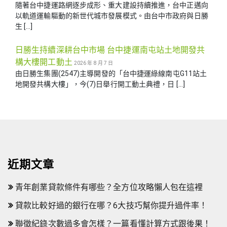
隨著台中捷運路網逐步成形、重大建設持續推進，台中正邁向
以軌道運輸驅動的新世代城市發展模式。由台中市政府與日勝
生 […]
日勝生持續深耕台中市場 台中捷運南屯站土地開發共
構大樓開工動土
2026 年 8 月 7 日
由日勝生集團(2547)主導開發的「台中捷運綠線南屯G11站土
地開發共構大樓」，今(7)日舉行開工動土典禮，日 […]
近期文章
青年創業貸款條件有哪些？全方位攻略懶人包在這裡
貸款比較好過的銀行在哪？6大技巧幫你提升過件率！
聯徵紀錄次數過多會怎樣？一篇看懂計算方式跟後果！