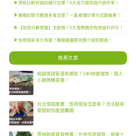
貸款比較好過的銀行在哪？6大技巧幫你提升過件率！
聯徵紀錄次數過多會怎樣？一篇看懂計算方式跟後果！
【信用分數恢復】怎麼做？5大策略教你有效提升評分！
信用瑕疵多久恢復？聯徵揭露期完整介紹別錯過！
推薦文章
桃園借錢管道有哪些？24H快速撥款，個人
小額周轉首選！
台北借錢推薦：急用現金怎麼辦？合法融資
管道助你度過難關
雲林融資貸款推薦：在地信用貸款、房屋土