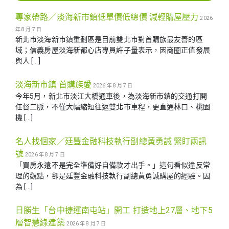
專家帶路／淡海新市鎮低單價低總價 減輕購屋壓力
2026
年 8 月 7 日
新北市淡海新市鎮重劃區是目前雙北市對首購族最友善的區
域；信義房屋淡海新都心店專員許子量表示，因商圈正值發展
與人 […]
淡海新市鎮 首購族愛
2026 年 8 月 7 日
今年5月，新北市淡江大橋通車後，為淡海新市鎮的交通打開
任督二脈，不僅大幅縮短往返雙北市車程，更直通林口、桃園
機 […]
名人找個家／廷豐金融科技執行副總黃勇諴 緊盯兩訊
號
2026 年 8 月 7 日
「買房永遠不是完全準備好自備款才出手。」這句看似違反常
理的觀點，卻是廷豐金融科技執行副總黃勇諴購屋的經驗。因
為 […]
日勝生「台中捷運南屯站」開工 打造地上27層、地下5
層智慧綠建築
2026 年 8 月 7 日