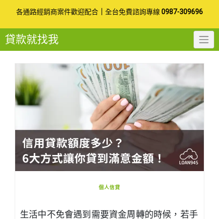
Skip
各通路經銷商案件歡迎配合
｜
全台免費諮詢專線
0987-309696
to
貸款就找我
content
個人信貸
生活中不免會遇到需要資金周轉的時候，若手