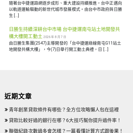
隨著台中捷運路網逐步成形、重大建設持續推進，台中正邁向
以軌道運輸驅動的新世代城市發展模式。由台中市政府與日勝
生 […]
日勝生持續深耕台中市場 台中捷運南屯站土地開發共
構大樓開工動土
2026 年 8 月 7 日
由日勝生集團(2547)主導開發的「台中捷運綠線南屯G11站土
地開發共構大樓」，今(7)日舉行開工動土典禮，日 […]
近期文章
青年創業貸款條件有哪些？全方位攻略懶人包在這裡
貸款比較好過的銀行在哪？6大技巧幫你提升過件率！
聯徵紀錄次數過多會怎樣？一篇看懂計算方式跟後果！