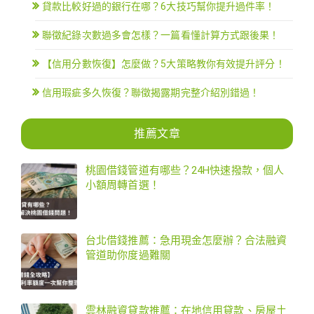
貸款比較好過的銀行在哪？6大技巧幫你提升過件率！
聯徵紀錄次數過多會怎樣？一篇看懂計算方式跟後果！
【信用分數恢復】怎麼做？5大策略教你有效提升評分！
信用瑕疵多久恢復？聯徵揭露期完整介紹別錯過！
推薦文章
桃園借錢管道有哪些？24H快速撥款，個人
小額周轉首選！
台北借錢推薦：急用現金怎麼辦？合法融資
管道助你度過難關
雲林融資貸款推薦：在地信用貸款、房屋土