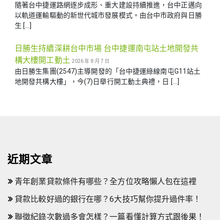
隨著台中捷運路網逐步成形、重大建設持續推進，台中正邁向
以軌道運輸驅動的新世代城市發展模式。由台中市政府與日勝
生 […]
日勝生持續深耕台中市場 台中捷運南屯站土地開發共
構大樓開工動土
2026 年 8 月 7 日
由日勝生集團(2547)主導開發的「台中捷運綠線南屯G11站土
地開發共構大樓」，今(7)日舉行開工動土典禮，日 […]
近期文章
青年創業貸款條件有哪些？全方位攻略懶人包在這裡
貸款比較好過的銀行在哪？6大技巧幫你提升過件率！
聯徵紀錄次數過多會怎樣？一篇看懂計算方式跟後果！