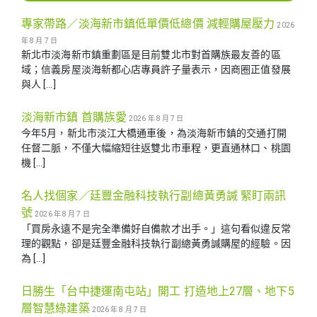
專家帶路／淡海新市鎮低單價低總價 減輕購屋壓力
2026
年 8 月 7 日
新北市淡海新市鎮重劃區是目前雙北市對首購族最友善的區
域；信義房屋淡海新都心店專員許子量表示，因商圈正值發展
與人 […]
淡海新市鎮 首購族愛
2026 年 8 月 7 日
今年5月，新北市淡江大橋通車後，為淡海新市鎮的交通打開
任督二脈，不僅大幅縮短往返雙北市車程，更直通林口、桃園
機 […]
名人找個家／廷豐金融科技執行副總黃勇諴 緊盯兩訊
號
2026 年 8 月 7 日
「買房永遠不是完全準備好自備款才出手。」這句看似違反常
理的觀點，卻是廷豐金融科技執行副總黃勇諴購屋的經驗。因
為 […]
日勝生「台中捷運南屯站」開工 打造地上27層、地下5
層智慧綠建築
2026 年 8 月 7 日