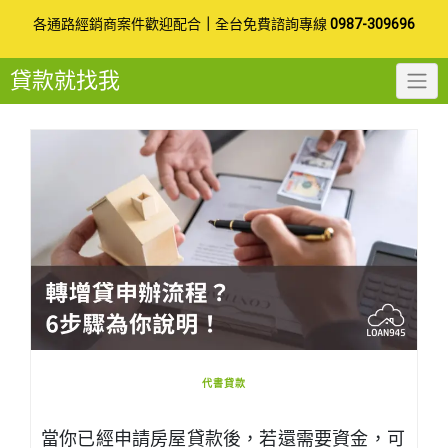
Skip
各通路經銷商案件歡迎配合
｜
全台免費諮詢專線
0987-309696
to
貸款就找我
content
代書貸款
當你已經申請房屋貸款後，若還需要資金，可