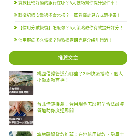
貸款比較好過的銀行在哪？6大技巧幫你提升過件率！
聯徵紀錄次數過多會怎樣？一篇看懂計算方式跟後果！
【信用分數恢復】怎麼做？5大策略教你有效提升評分！
信用瑕疵多久恢復？聯徵揭露期完整介紹別錯過！
推薦文章
桃園借錢管道有哪些？24H快速撥款，個人
小額周轉首選！
台北借錢推薦：急用現金怎麼辦？合法融資
管道助你度過難關
雲林融資貸款推薦：在地信用貸款、房屋土