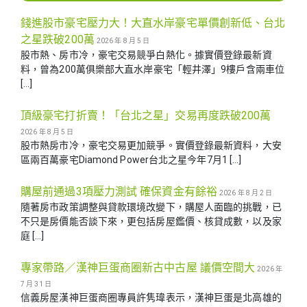
錢進股市豪宅壓力大！大直水岸豪宅單價創新低、台北
之星跌破200萬
2026 年 8 月 5 日
股市熱、房市冷，豪宅交易競爭白熱化。據實價登錄最新資
料，曾為200萬俱樂部大直水岸豪宅「輕井澤」9樓戶含兩車位
[…]
頂級豪宅打折賣！「台北之星」交易再度跌破200萬
2026 年 8 月 5 日
股市熱房市冷，豪宅交易更加競爭。實價登錄最新資料，大安
區兩百萬豪宅Diamond Power台北之星今年7月1 […]
購屋前通過3項壓力測試 確保資金有餘裕
2026 年 8 月 2 日
隨著房市政策調整與貸款環境改變下，購屋人面臨的挑戰，已
不只是房價能否談下來，更包括房屋鑑價、核貸成數，以及家
庭 […]
專家帶路／漢神巨蛋商圈新古中古屋 議價空間大
2026 年
7 月 31 日
信義房屋漢神巨蛋商圈專員許隽瑋表示，漢神巨蛋是北高雄的