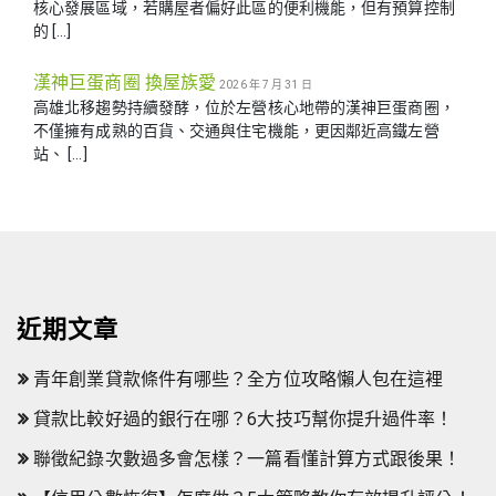
核心發展區域，若購屋者偏好此區的便利機能，但有預算控制
的 […]
漢神巨蛋商圈 換屋族愛
2026 年 7 月 31 日
高雄北移趨勢持續發酵，位於左營核心地帶的漢神巨蛋商圈，
不僅擁有成熟的百貨、交通與住宅機能，更因鄰近高鐵左營
站、 […]
近期文章
青年創業貸款條件有哪些？全方位攻略懶人包在這裡
貸款比較好過的銀行在哪？6大技巧幫你提升過件率！
聯徵紀錄次數過多會怎樣？一篇看懂計算方式跟後果！