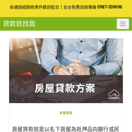
Skip
各通路經銷商案件歡迎配合
｜
全台免費諮詢專線
0987-309696
to
貸款就找我
content
房屋貸款
房屋貸款就是以名下房屋為抵押品向銀行或民