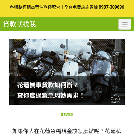
Skip
各通路經銷商案件歡迎配合
｜
全台免費諮詢專線
0987-309696
to
貸款就找我
content
其他貸款
如果你人在花蓮急需現金該怎麼辦呢？花蓮私