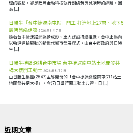
理的觀點，卻是廷豐金融科技執行副總黃勇諴購屋的經驗。因
為 […]
日勝生「台中捷運南屯站」開工 打造地上27層、地下5
層智慧綠建築
2026 年 8 月 7 日
隨著台中捷運路網逐步成形、重大建設持續推進，台中正邁向
以軌道運輸驅動的新世代城市發展模式。由台中市政府與日勝
生 […]
日勝生持續深耕台中市場 台中捷運南屯站土地開發共
構大樓開工動土
2026 年 8 月 7 日
由日勝生集團(2547)主導開發的「台中捷運綠線南屯G11站土
地開發共構大樓」，今(7)日舉行開工動土典禮，日 […]
近期文章