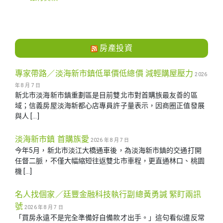
房產投資
專家帶路／淡海新市鎮低單價低總價 減輕購屋壓力
2026
年 8 月 7 日
新北市淡海新市鎮重劃區是目前雙北市對首購族最友善的區
域；信義房屋淡海新都心店專員許子量表示，因商圈正值發展
與人 […]
淡海新市鎮 首購族愛
2026 年 8 月 7 日
今年5月，新北市淡江大橋通車後，為淡海新市鎮的交通打開
任督二脈，不僅大幅縮短往返雙北市車程，更直通林口、桃園
機 […]
名人找個家／廷豐金融科技執行副總黃勇諴 緊盯兩訊
號
2026 年 8 月 7 日
「買房永遠不是完全準備好自備款才出手。」這句看似違反常