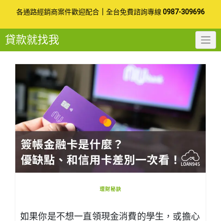
Skip
各通路經銷商案件歡迎配合
｜
全台免費諮詢專線
0987-309696
to
貸款就找我
content
理財秘訣
如果你是不想一直領現金消費的學生，或擔心