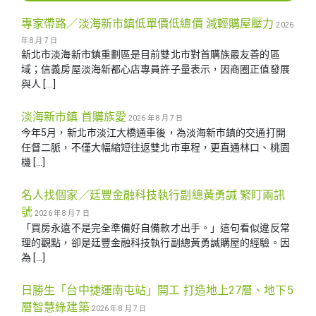
專家帶路／淡海新市鎮低單價低總價 減輕購屋壓力
2026
年 8 月 7 日
新北市淡海新市鎮重劃區是目前雙北市對首購族最友善的區
域；信義房屋淡海新都心店專員許子量表示，因商圈正值發展
與人 […]
淡海新市鎮 首購族愛
2026 年 8 月 7 日
今年5月，新北市淡江大橋通車後，為淡海新市鎮的交通打開
任督二脈，不僅大幅縮短往返雙北市車程，更直通林口、桃園
機 […]
名人找個家／廷豐金融科技執行副總黃勇諴 緊盯兩訊
號
2026 年 8 月 7 日
「買房永遠不是完全準備好自備款才出手。」這句看似違反常
理的觀點，卻是廷豐金融科技執行副總黃勇諴購屋的經驗。因
為 […]
日勝生「台中捷運南屯站」開工 打造地上27層、地下5
層智慧綠建築
2026 年 8 月 7 日