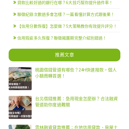
貸款比較好過的銀行在哪？6大技巧幫你提升過件率！
聯徵紀錄次數過多會怎樣？一篇看懂計算方式跟後果！
【信用分數恢復】怎麼做？5大策略教你有效提升評分！
信用瑕疵多久恢復？聯徵揭露期完整介紹別錯過！
推薦文章
桃園借錢管道有哪些？24H快速撥款，個人
小額周轉首選！
台北借錢推薦：急用現金怎麼辦？合法融資
管道助你度過難關
雲林融資貸款推薦：在地信用貸款、房屋土