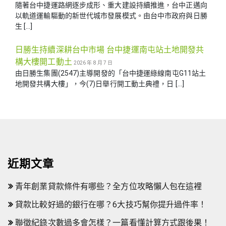
隨著台中捷運路網逐步成形、重大建設持續推進，台中正邁向
以軌道運輸驅動的新世代城市發展模式。由台中市政府與日勝
生 […]
日勝生持續深耕台中市場 台中捷運南屯站土地開發共
構大樓開工動土
2026 年 8 月 7 日
由日勝生集團(2547)主導開發的「台中捷運綠線南屯G11站土
地開發共構大樓」，今(7)日舉行開工動土典禮，日 […]
近期文章
青年創業貸款條件有哪些？全方位攻略懶人包在這裡
貸款比較好過的銀行在哪？6大技巧幫你提升過件率！
聯徵紀錄次數過多會怎樣？一篇看懂計算方式跟後果！