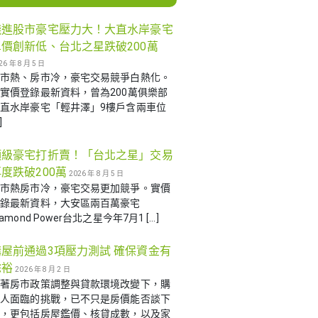
錢進股市豪宅壓力大！大直水岸豪宅
單價創新低、台北之星跌破200萬
26 年 8 月 5 日
股市熱、房市冷，豪宅交易競爭白熱化。
實價登錄最新資料，曾為200萬俱樂部
直水岸豪宅「輕井澤」9樓戶含兩車位
]
頂級豪宅打折賣！「台北之星」交易
度跌破200萬
2026 年 8 月 5 日
股市熱房市冷，豪宅交易更加競爭。實價
登錄最新資料，大安區兩百萬豪宅
iamond Power台北之星今年7月1 […]
購屋前通過3項壓力測試 確保資金有
餘裕
2026 年 8 月 2 日
隨著房市政策調整與貸款環境改變下，購
屋人面臨的挑戰，已不只是房價能否談下
來，更包括房屋鑑價、核貸成數，以及家