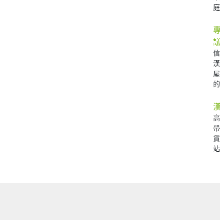
庭 
的 
站