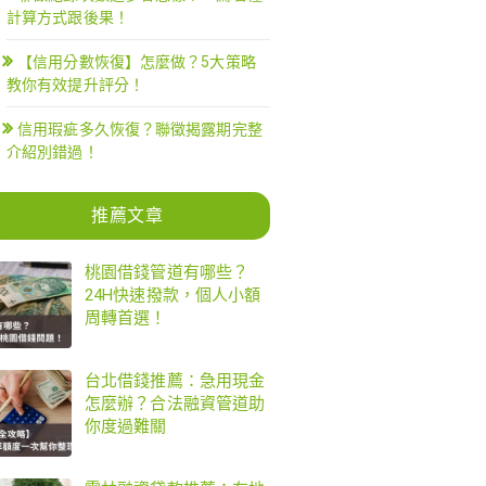
計算方式跟後果！
【信用分數恢復】怎麼做？5大策略
教你有效提升評分！
信用瑕疵多久恢復？聯徵揭露期完整
介紹別錯過！
推薦文章
桃園借錢管道有哪些？
24H快速撥款，個人小額
周轉首選！
台北借錢推薦：急用現金
怎麼辦？合法融資管道助
你度過難關