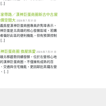
[…]
專家帶路／漢神巨蛋商圈新古中古屋
議價空間大
2026 年 7 月 31 日
信義房屋漢神巨蛋商圈專員許隽瑋表示，
漢神巨蛋是北高雄的核心發展區域，若購
屋者偏好此區的便利機能，但有預算控制
[…]
漢神巨蛋商圈 換屋族愛
2026 年 7 月 31 日
高雄北移趨勢持續發酵，位於左營核心地
帶的漢神巨蛋商圈，不僅擁有成熟的百
貨、交通與住宅機能，更因鄰近高鐵左營
、 […]