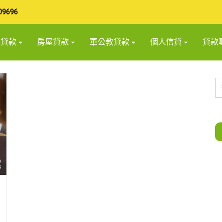
09696
地貸款
房屋貸款
軍公教貸款
個人信貸
貸款