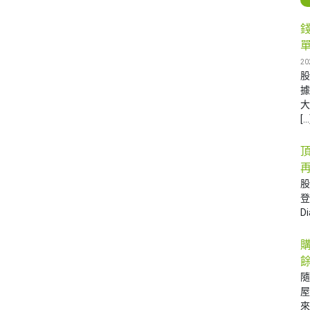
20
據
大
[…
再
D