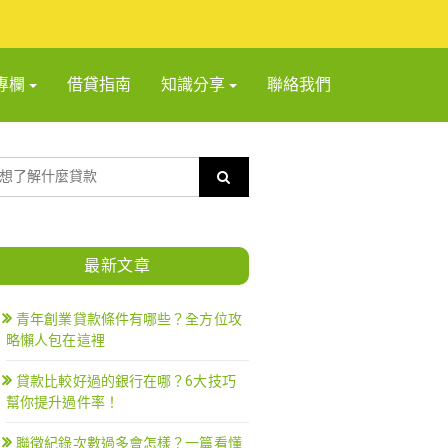
專欄
借貸指南
知識分享
聯絡我們
最新文章
青年創業貸款條件有哪些？全方位攻
略懶人包在這裡
貸款比較好過的銀行在哪？6大技巧
幫你提升過件率！
聯徵紀錄次數過多會怎樣？一篇看懂