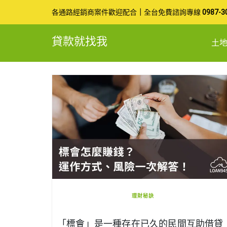
Skip
各通路經銷商案件歡迎配合
｜
全台免費諮詢專線
0987-3
to
貸款就找我
土
content
理財秘訣
「標會」是一種存在已久的民間互助借貸