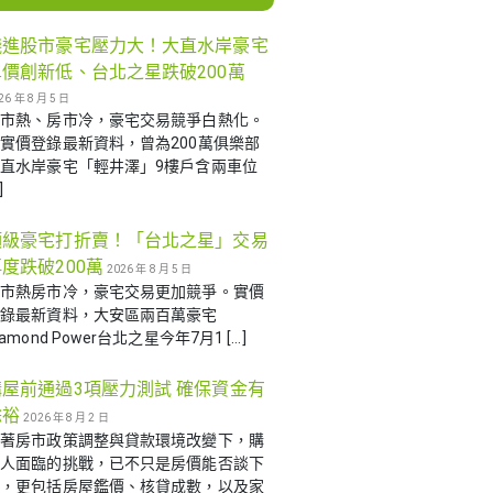
錢進股市豪宅壓力大！大直水岸豪宅
單價創新低、台北之星跌破200萬
26 年 8 月 5 日
股市熱、房市冷，豪宅交易競爭白熱化。
實價登錄最新資料，曾為200萬俱樂部
直水岸豪宅「輕井澤」9樓戶含兩車位
]
頂級豪宅打折賣！「台北之星」交易
度跌破200萬
2026 年 8 月 5 日
股市熱房市冷，豪宅交易更加競爭。實價
登錄最新資料，大安區兩百萬豪宅
iamond Power台北之星今年7月1 […]
購屋前通過3項壓力測試 確保資金有
餘裕
2026 年 8 月 2 日
隨著房市政策調整與貸款環境改變下，購
屋人面臨的挑戰，已不只是房價能否談下
來，更包括房屋鑑價、核貸成數，以及家