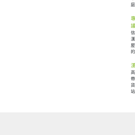
庭 
的 
站