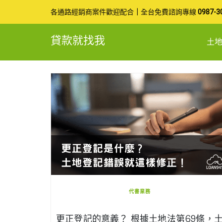
Skip
各通路經銷商案件歡迎配合
｜
全台免費諮詢專線
0987-3
to
貸款就找我
土
content
代書業務
更正登記的意義？ 根據土地法第69條，