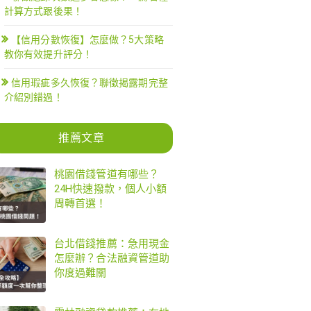
計算方式跟後果！
【信用分數恢復】怎麼做？5大策略
教你有效提升評分！
信用瑕疵多久恢復？聯徵揭露期完整
介紹別錯過！
推薦文章
桃園借錢管道有哪些？
24H快速撥款，個人小額
周轉首選！
台北借錢推薦：急用現金
怎麼辦？合法融資管道助
你度過難關