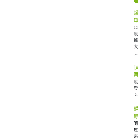
20
據
大
[…
再
D