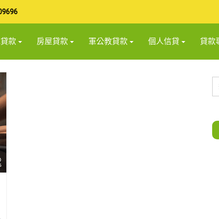
09696
地貸款
房屋貸款
軍公教貸款
個人信貸
貸款
土