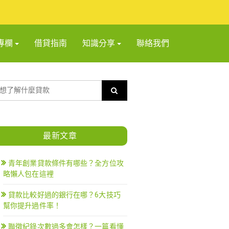
專欄
借貸指南
知識分享
聯絡我們
最新文章
青年創業貸款條件有哪些？全方位攻
略懶人包在這裡
貸款比較好過的銀行在哪？6大技巧
幫你提升過件率！
聯徵紀錄次數過多會怎樣？一篇看懂