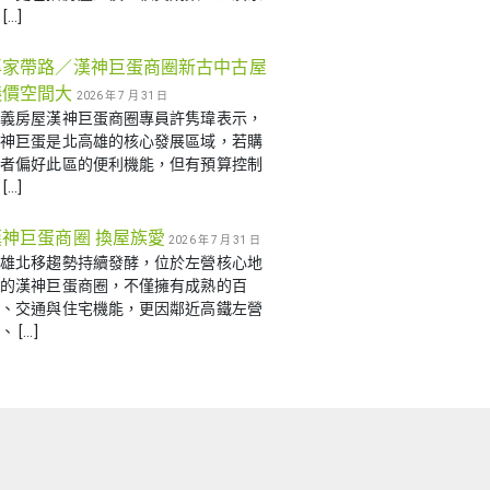
[…]
專家帶路／漢神巨蛋商圈新古中古屋
議價空間大
2026 年 7 月 31 日
信義房屋漢神巨蛋商圈專員許隽瑋表示，
漢神巨蛋是北高雄的核心發展區域，若購
屋者偏好此區的便利機能，但有預算控制
[…]
漢神巨蛋商圈 換屋族愛
2026 年 7 月 31 日
高雄北移趨勢持續發酵，位於左營核心地
帶的漢神巨蛋商圈，不僅擁有成熟的百
貨、交通與住宅機能，更因鄰近高鐵左營
、 […]