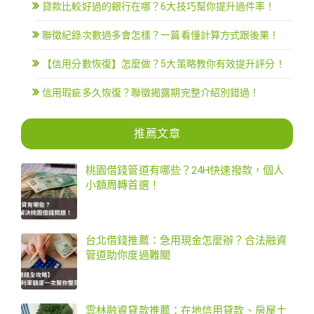
貸款比較好過的銀行在哪？6大技巧幫你提升過件率！
聯徵紀錄次數過多會怎樣？一篇看懂計算方式跟後果！
【信用分數恢復】怎麼做？5大策略教你有效提升評分！
信用瑕疵多久恢復？聯徵揭露期完整介紹別錯過！
推薦文章
桃園借錢管道有哪些？24H快速撥款，個人
小額周轉首選！
台北借錢推薦：急用現金怎麼辦？合法融資
管道助你度過難關
雲林融資貸款推薦：在地信用貸款、房屋土