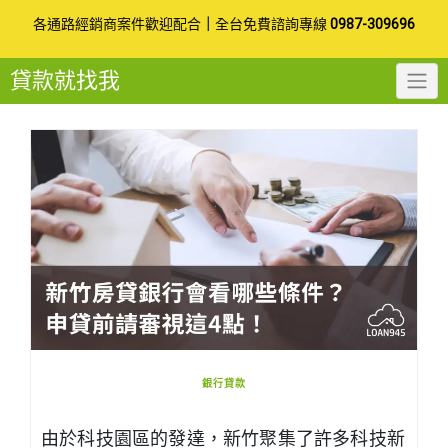
Skip
各通路經銷商案件歡迎配合
｜
全台免費諮詢專線
0987-309696
to
貸款就找我
content
銀行貸款
由於科技園區的發達，新竹聚集了許多科技新