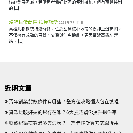
核心發展區域，若購屋者偏好此區的便利機能，但有預算控制
的 […]
漢神巨蛋商圈 換屋族愛
2026 年 7 月 31 日
高雄北移趨勢持續發酵，位於左營核心地帶的漢神巨蛋商圈，
不僅擁有成熟的百貨、交通與住宅機能，更因鄰近高鐵左營
站、 […]
近期文章
青年創業貸款條件有哪些？全方位攻略懶人包在這裡
貸款比較好過的銀行在哪？6大技巧幫你提升過件率！
聯徵紀錄次數過多會怎樣？一篇看懂計算方式跟後果！