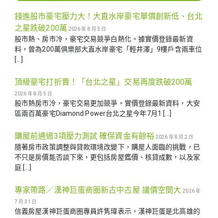
錢進股市豪宅壓力大！大直水岸豪宅單價創新低、台北
之星跌破200萬
2026 年 8 月 5 日
股市熱、房市冷，豪宅交易競爭白熱化。據實價登錄最新資
料，曾為200萬俱樂部大直水岸豪宅「輕井澤」9樓戶含兩車位
[…]
頂級豪宅打折賣！「台北之星」交易再度跌破200萬
2026 年 8 月 5 日
股市熱房市冷，豪宅交易更加競爭。實價登錄最新資料，大安
區兩百萬豪宅Diamond Power台北之星今年7月1 […]
購屋前通過3項壓力測試 確保資金有餘裕
2026 年 8 月 2 日
隨著房市政策調整與貸款環境改變下，購屋人面臨的挑戰，已
不只是房價能否談下來，更包括房屋鑑價、核貸成數，以及家
庭 […]
專家帶路／漢神巨蛋商圈新古中古屋 議價空間大
2026 年
7 月 31 日
信義房屋漢神巨蛋商圈專員許隽瑋表示，漢神巨蛋是北高雄的