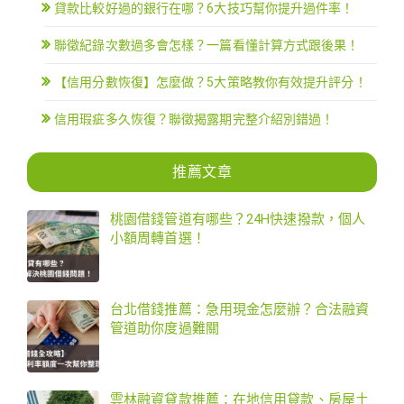
貸款比較好過的銀行在哪？6大技巧幫你提升過件率！
聯徵紀錄次數過多會怎樣？一篇看懂計算方式跟後果！
【信用分數恢復】怎麼做？5大策略教你有效提升評分！
信用瑕疵多久恢復？聯徵揭露期完整介紹別錯過！
推薦文章
桃園借錢管道有哪些？24H快速撥款，個人
小額周轉首選！
台北借錢推薦：急用現金怎麼辦？合法融資
管道助你度過難關
雲林融資貸款推薦：在地信用貸款、房屋土