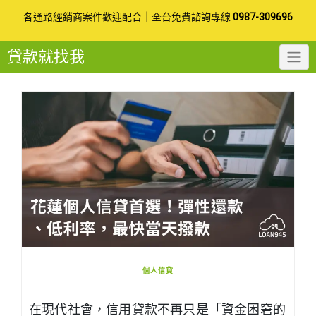
Skip
各通路經銷商案件歡迎配合
｜
全台免費諮詢專線
0987-309696
to
貸款就找我
content
個人信貸
在現代社會，信用貸款不再只是「資金困窘的