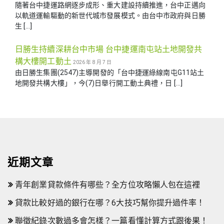
隨著台中捷運路網逐步成形、重大建設持續推進，台中正邁向
以軌道運輸驅動的新世代城市發展模式。由台中市政府與日勝
生 […]
日勝生持續深耕台中市場 台中捷運南屯站土地開發共
構大樓開工動土
2026 年 8 月 7 日
由日勝生集團(2547)主導開發的「台中捷運綠線南屯G11站土
地開發共構大樓」，今(7)日舉行開工動土典禮，日 […]
近期文章
青年創業貸款條件有哪些？全方位攻略懶人包在這裡
貸款比較好過的銀行在哪？6大技巧幫你提升過件率！
聯徵紀錄次數過多會怎樣？一篇看懂計算方式跟後果！