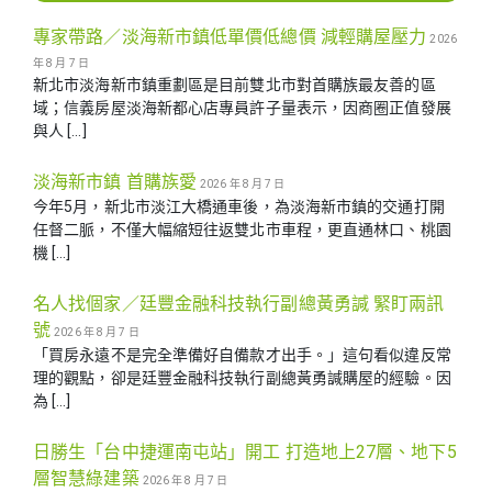
專家帶路／淡海新市鎮低單價低總價 減輕購屋壓力
2026
年 8 月 7 日
新北市淡海新市鎮重劃區是目前雙北市對首購族最友善的區
域；信義房屋淡海新都心店專員許子量表示，因商圈正值發展
與人 […]
淡海新市鎮 首購族愛
2026 年 8 月 7 日
今年5月，新北市淡江大橋通車後，為淡海新市鎮的交通打開
任督二脈，不僅大幅縮短往返雙北市車程，更直通林口、桃園
機 […]
名人找個家／廷豐金融科技執行副總黃勇諴 緊盯兩訊
號
2026 年 8 月 7 日
「買房永遠不是完全準備好自備款才出手。」這句看似違反常
理的觀點，卻是廷豐金融科技執行副總黃勇諴購屋的經驗。因
為 […]
日勝生「台中捷運南屯站」開工 打造地上27層、地下5
層智慧綠建築
2026 年 8 月 7 日