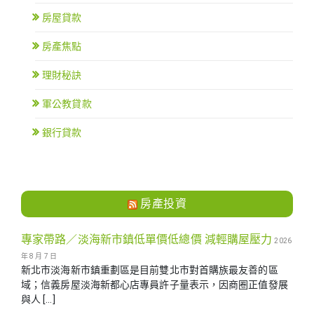
房屋貸款
房產焦點
理財秘訣
軍公教貸款
銀行貸款
房產投資
專家帶路／淡海新市鎮低單價低總價 減輕購屋壓力
2026
年 8 月 7 日
新北市淡海新市鎮重劃區是目前雙北市對首購族最友善的區
域；信義房屋淡海新都心店專員許子量表示，因商圈正值發展
與人 […]