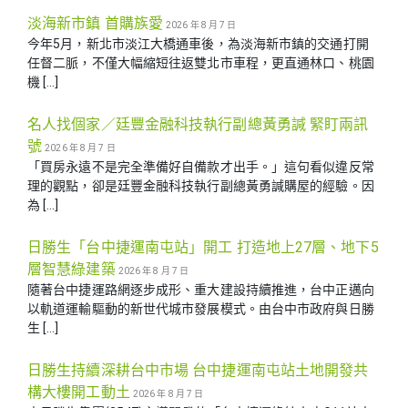
淡海新市鎮 首購族愛
2026 年 8 月 7 日
今年5月，新北市淡江大橋通車後，為淡海新市鎮的交通打開
任督二脈，不僅大幅縮短往返雙北市車程，更直通林口、桃園
機 […]
名人找個家／廷豐金融科技執行副總黃勇諴 緊盯兩訊
號
2026 年 8 月 7 日
「買房永遠不是完全準備好自備款才出手。」這句看似違反常
理的觀點，卻是廷豐金融科技執行副總黃勇諴購屋的經驗。因
為 […]
日勝生「台中捷運南屯站」開工 打造地上27層、地下5
層智慧綠建築
2026 年 8 月 7 日
隨著台中捷運路網逐步成形、重大建設持續推進，台中正邁向
以軌道運輸驅動的新世代城市發展模式。由台中市政府與日勝
生 […]
日勝生持續深耕台中市場 台中捷運南屯站土地開發共
構大樓開工動土
2026 年 8 月 7 日