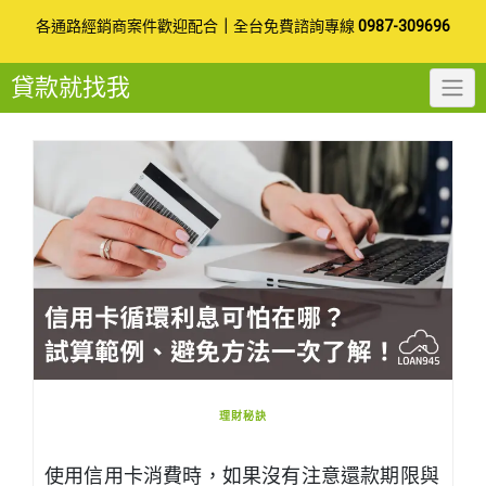
Skip
各通路經銷商案件歡迎配合
｜
全台免費諮詢專線
0987-309696
to
貸款就找我
content
理財秘訣
使用信用卡消費時，如果沒有注意還款期限與