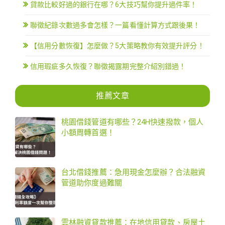
貸款比較好過的銀行在哪？6大技巧幫你提升過件率！
聯徵紀錄次數過多會怎樣？一篇看懂計算方式跟後果！
【信用分數恢復】怎麼做？5大策略教你有效提升評分！
信用瑕疵多久恢復？聯徵揭露期完整介紹別錯過！
推薦文章
桃園借錢管道有哪些？24H快速撥款，個人
小額周轉首選！
台北借錢推薦：急用現金怎麼辦？合法融資
管道助你度過難關
雲林融資貸款推薦：在地信用貸款、房屋土