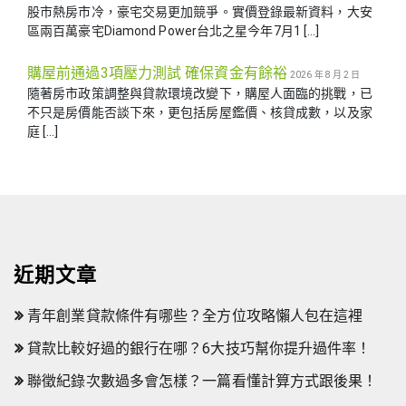
股市熱房市冷，豪宅交易更加競爭。實價登錄最新資料，大安
區兩百萬豪宅Diamond Power台北之星今年7月1 […]
購屋前通過3項壓力測試 確保資金有餘裕
2026 年 8 月 2 日
隨著房市政策調整與貸款環境改變下，購屋人面臨的挑戰，已
不只是房價能否談下來，更包括房屋鑑價、核貸成數，以及家
庭 […]
近期文章
青年創業貸款條件有哪些？全方位攻略懶人包在這裡
貸款比較好過的銀行在哪？6大技巧幫你提升過件率！
聯徵紀錄次數過多會怎樣？一篇看懂計算方式跟後果！