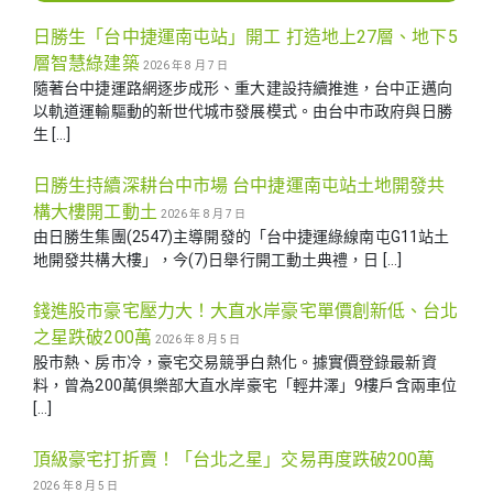
日勝生「台中捷運南屯站」開工 打造地上27層、地下5
層智慧綠建築
2026 年 8 月 7 日
隨著台中捷運路網逐步成形、重大建設持續推進，台中正邁向
以軌道運輸驅動的新世代城市發展模式。由台中市政府與日勝
生 […]
日勝生持續深耕台中市場 台中捷運南屯站土地開發共
構大樓開工動土
2026 年 8 月 7 日
由日勝生集團(2547)主導開發的「台中捷運綠線南屯G11站土
地開發共構大樓」，今(7)日舉行開工動土典禮，日 […]
錢進股市豪宅壓力大！大直水岸豪宅單價創新低、台北
之星跌破200萬
2026 年 8 月 5 日
股市熱、房市冷，豪宅交易競爭白熱化。據實價登錄最新資
料，曾為200萬俱樂部大直水岸豪宅「輕井澤」9樓戶含兩車位
[…]
頂級豪宅打折賣！「台北之星」交易再度跌破200萬
2026 年 8 月 5 日