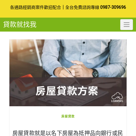
Skip
各通路經銷商案件歡迎配合
｜
全台免費諮詢專線
0987-309696
to
貸款就找我
content
房屋貸款
房屋貸款就是以名下房屋為抵押品向銀行或民