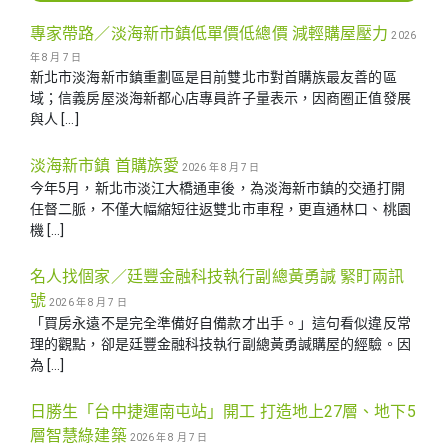
專家帶路／淡海新市鎮低單價低總價 減輕購屋壓力
2026
年 8 月 7 日
新北市淡海新市鎮重劃區是目前雙北市對首購族最友善的區
域；信義房屋淡海新都心店專員許子量表示，因商圈正值發展
與人 […]
淡海新市鎮 首購族愛
2026 年 8 月 7 日
今年5月，新北市淡江大橋通車後，為淡海新市鎮的交通打開
任督二脈，不僅大幅縮短往返雙北市車程，更直通林口、桃園
機 […]
名人找個家／廷豐金融科技執行副總黃勇諴 緊盯兩訊
號
2026 年 8 月 7 日
「買房永遠不是完全準備好自備款才出手。」這句看似違反常
理的觀點，卻是廷豐金融科技執行副總黃勇諴購屋的經驗。因
為 […]
日勝生「台中捷運南屯站」開工 打造地上27層、地下5
層智慧綠建築
2026 年 8 月 7 日