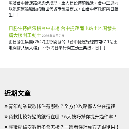
隨著台中捷運路網逐步成形、重大建設持續推進，台中正邁向
以軌道運輸驅動的新世代城市發展模式。由台中市政府與日勝
生 […]
日勝生持續深耕台中市場 台中捷運南屯站土地開發共
構大樓開工動土
2026 年 8 月 7 日
由日勝生集團(2547)主導開發的「台中捷運綠線南屯G11站土
地開發共構大樓」，今(7)日舉行開工動土典禮，日 […]
近期文章
青年創業貸款條件有哪些？全方位攻略懶人包在這裡
貸款比較好過的銀行在哪？6大技巧幫你提升過件率！
聯徵紀錄次數過多會怎樣？一篇看懂計算方式跟後果！