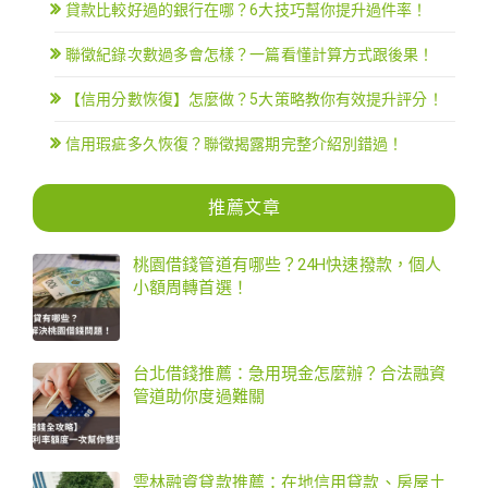
貸款比較好過的銀行在哪？6大技巧幫你提升過件率！
聯徵紀錄次數過多會怎樣？一篇看懂計算方式跟後果！
【信用分數恢復】怎麼做？5大策略教你有效提升評分！
信用瑕疵多久恢復？聯徵揭露期完整介紹別錯過！
推薦文章
桃園借錢管道有哪些？24H快速撥款，個人
小額周轉首選！
台北借錢推薦：急用現金怎麼辦？合法融資
管道助你度過難關
雲林融資貸款推薦：在地信用貸款、房屋土