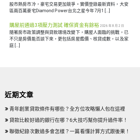
股市熱房市冷，豪宅交易更加競爭。實價登錄最新資料，大安
區兩百萬豪宅Diamond Power台北之星今年7月1 […]
購屋前通過3項壓力測試 確保資金有餘裕
2026 年 8 月 2 日
隨著房市政策調整與貸款環境改變下，購屋人面臨的挑戰，已
不只是房價能否談下來，更包括房屋鑑價、核貸成數，以及家
庭 […]
近期文章
青年創業貸款條件有哪些？全方位攻略懶人包在這裡
貸款比較好過的銀行在哪？6大技巧幫你提升過件率！
聯徵紀錄次數過多會怎樣？一篇看懂計算方式跟後果！