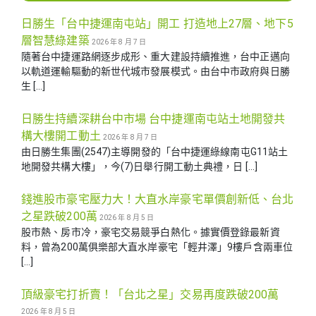
日勝生「台中捷運南屯站」開工 打造地上27層、地下5
層智慧綠建築
2026 年 8 月 7 日
隨著台中捷運路網逐步成形、重大建設持續推進，台中正邁向
以軌道運輸驅動的新世代城市發展模式。由台中市政府與日勝
生 […]
日勝生持續深耕台中市場 台中捷運南屯站土地開發共
構大樓開工動土
2026 年 8 月 7 日
由日勝生集團(2547)主導開發的「台中捷運綠線南屯G11站土
地開發共構大樓」，今(7)日舉行開工動土典禮，日 […]
錢進股市豪宅壓力大！大直水岸豪宅單價創新低、台北
之星跌破200萬
2026 年 8 月 5 日
股市熱、房市冷，豪宅交易競爭白熱化。據實價登錄最新資
料，曾為200萬俱樂部大直水岸豪宅「輕井澤」9樓戶含兩車位
[…]
頂級豪宅打折賣！「台北之星」交易再度跌破200萬
2026 年 8 月 5 日