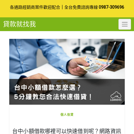
Skip
各通路經銷商案件歡迎配合
｜
全台免費諮詢專線
0987-309696
to
貸款就找我
content
個人信貸
台中小額借款哪裡可以快速借到呢？網路資訊