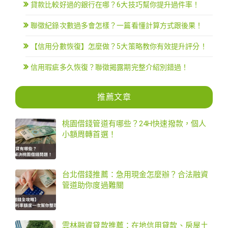
貸款比較好過的銀行在哪？6大技巧幫你提升過件率！
聯徵紀錄次數過多會怎樣？一篇看懂計算方式跟後果！
【信用分數恢復】怎麼做？5大策略教你有效提升評分！
信用瑕疵多久恢復？聯徵揭露期完整介紹別錯過！
推薦文章
桃園借錢管道有哪些？24H快速撥款，個人
小額周轉首選！
台北借錢推薦：急用現金怎麼辦？合法融資
管道助你度過難關
雲林融資貸款推薦：在地信用貸款、房屋土