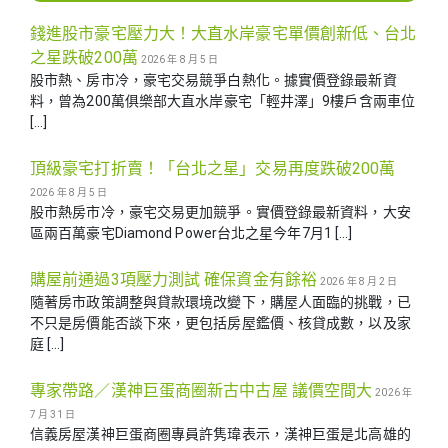
錢進股市豪宅壓力大！大直水岸豪宅單價創新低、台北
之星跌破200萬
2026 年 8 月 5 日
股市熱、房市冷，豪宅交易競爭白熱化。據實價登錄最新資
料，曾為200萬俱樂部大直水岸豪宅「輕井澤」9樓戶含兩車位
[…]
頂級豪宅打折賣！「台北之星」交易再度跌破200萬
2026 年 8 月 5 日
股市熱房市冷，豪宅交易更加競爭。實價登錄最新資料，大安
區兩百萬豪宅Diamond Power台北之星今年7月1 […]
購屋前通過3項壓力測試 確保資金有餘裕
2026 年 8 月 2 日
隨著房市政策調整與貸款環境改變下，購屋人面臨的挑戰，已
不只是房價能否談下來，更包括房屋鑑價、核貸成數，以及家
庭 […]
專家帶路／漢神巨蛋商圈新古中古屋 議價空間大
2026 年
7 月 31 日
信義房屋漢神巨蛋商圈專員許隽瑋表示，漢神巨蛋是北高雄的