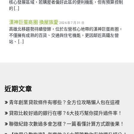
核心發展區域，若購屋者偏好此區的便利機能，但有預算控制
的 […]
漢神巨蛋商圈 換屋族愛
2026 年 7 月 31 日
高雄北移趨勢持續發酵，位於左營核心地帶的漢神巨蛋商圈，
不僅擁有成熟的百貨、交通與住宅機能，更因鄰近高鐵左營
站、 […]
近期文章
青年創業貸款條件有哪些？全方位攻略懶人包在這裡
貸款比較好過的銀行在哪？6大技巧幫你提升過件率！
聯徵紀錄次數過多會怎樣？一篇看懂計算方式跟後果！