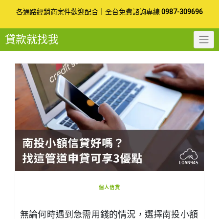
Skip
各通路經銷商案件歡迎配合
｜
全台免費諮詢專線
0987-309696
to
貸款就找我
content
個人信貸
無論何時遇到急需用錢的情況，選擇南投小額