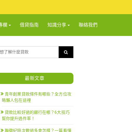
專欄
借貸指南
知識分享
聯絡我們
最新文章
青年創業貸款條件有哪些？全方位攻
略懶人包在這裡
貸款比較好過的銀行在哪？6大技巧
幫你提升過件率！
聯徵紀錄次數過多會怎樣？一篇看懂