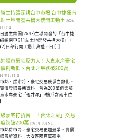
日勝生持續深耕台中市場 台中捷運南
屯站土地開發共構大樓開工動土
2026
8 月 7 日
日勝生集團(2547)主導開發的「台中捷
綠線南屯G11站土地開發共構大樓」，
(7)日舉行開工動土典禮，日 […]
錢進股市豪宅壓力大！大直水岸豪宅
單價創新低、台北之星跌破200萬
26 年 8 月 5 日
股市熱、房市冷，豪宅交易競爭白熱化。
實價登錄最新資料，曾為200萬俱樂部
直水岸豪宅「輕井澤」9樓戶含兩車位
]
頂級豪宅打折賣！「台北之星」交易
度跌破200萬
2026 年 8 月 5 日
股市熱房市冷，豪宅交易更加競爭。實價
登錄最新資料，大安區兩百萬豪宅