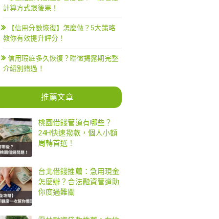
計算方式跟後果！
【信用分數恢復】怎麼做？5大策略
教你有效提升評分！
信用瑕疵多久恢復？聯徵揭露期完整
介紹別錯過！
推薦文章
桃園借錢管道有哪些？
24H快速撥款，個人小額
周轉首選！
台北借錢推薦：急用現金
怎麼辦？合法融資管道助
你度過難關