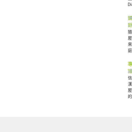
D
庭 
的 