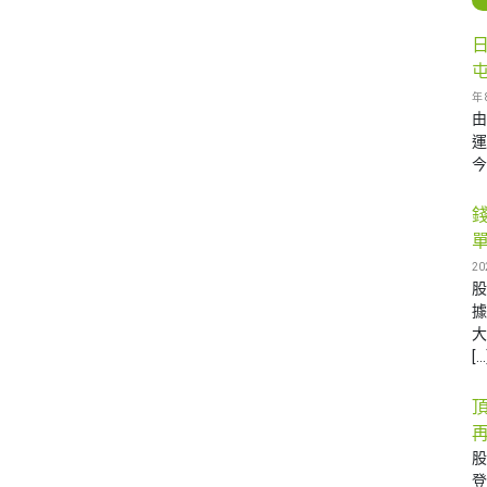
年 
由
運
今
20
據
大
[…
再