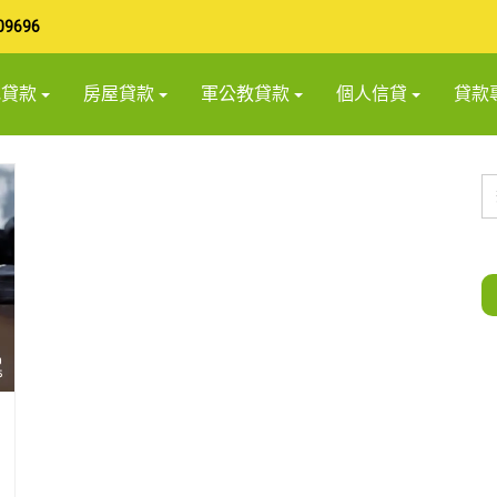
09696
地貸款
房屋貸款
軍公教貸款
個人信貸
貸款