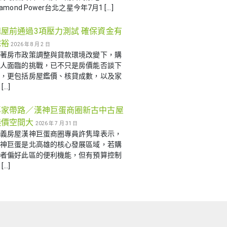
iamond Power台北之星今年7月1 […]
購屋前通過3項壓力測試 確保資金有
餘裕
2026 年 8 月 2 日
隨著房市政策調整與貸款環境改變下，購
屋人面臨的挑戰，已不只是房價能否談下
來，更包括房屋鑑價、核貸成數，以及家
[…]
專家帶路／漢神巨蛋商圈新古中古屋
議價空間大
2026 年 7 月 31 日
信義房屋漢神巨蛋商圈專員許隽瑋表示，
漢神巨蛋是北高雄的核心發展區域，若購
屋者偏好此區的便利機能，但有預算控制
[…]