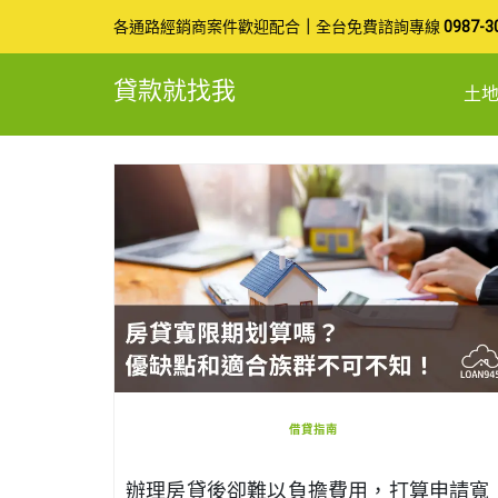
Skip
各通路經銷商案件歡迎配合
｜
全台免費諮詢專線
0987-3
to
貸款就找我
土
content
借貸指南
辦理房貸後卻難以負擔費用，打算申請寬