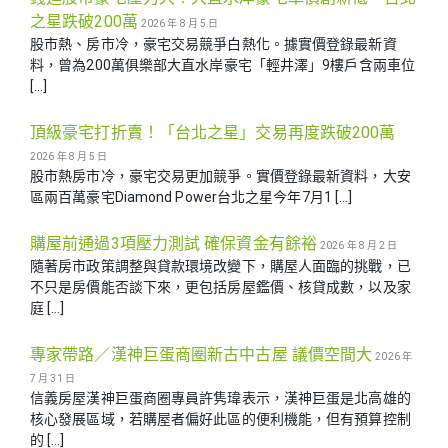
之星跌破200萬
2026 年 8 月 5 日
股市熱、房市冷，豪宅交易競爭白熱化。據實價登錄最新資
料，曾為200萬俱樂部大直水岸豪宅「輕井澤」9樓戶含兩車位
[…]
頂級豪宅打折賣！「台北之星」交易再度跌破200萬
2026 年 8 月 5 日
股市熱房市冷，豪宅交易更加競爭。實價登錄最新資料，大安
區兩百萬豪宅Diamond Power台北之星今年7月1 […]
購屋前通過3項壓力測試 確保資金有餘裕
2026 年 8 月 2 日
隨著房市政策調整與貸款環境改變下，購屋人面臨的挑戰，已
不只是房價能否談下來，更包括房屋鑑價、核貸成數，以及家
庭 […]
專家帶路／漢神巨蛋商圈新古中古屋 議價空間大
2026 年
7 月 31 日
信義房屋漢神巨蛋商圈專員許隽瑋表示，漢神巨蛋是北高雄的
核心發展區域，若購屋者偏好此區的便利機能，但有預算控制
的 […]