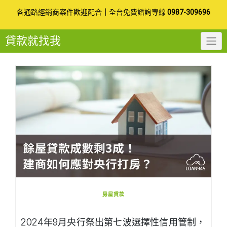
Skip
各通路經銷商案件歡迎配合
｜
全台免費諮詢專線
0987-309696
to
貸款就找我
content
房屋貸款
2024年9月央行祭出第七波選擇性信用管制，