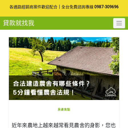
Skip
各通路經銷商案件歡迎配合
｜
全台免費諮詢專線
0987-309696
to
貸款就找我
content
房產焦點
近年來農地上越來越常看見農舍的身影，您也