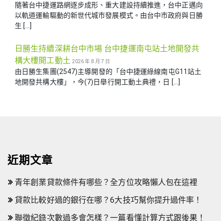
隨著台中捷運路網逐步成形、重大建設持續推進，台中正邁向
以軌道運輸驅動的新世代城市發展模式。由台中市政府與日勝
生 […]
日勝生持續深耕台中市場 台中捷運南屯站土地開發共
構大樓開工動土
2026 年 8 月 7 日
由日勝生集團(2547)主導開發的「台中捷運綠線南屯G11站土
地開發共構大樓」，今(7)日舉行開工動土典禮，日 […]
近期文章
青年創業貸款條件有哪些？全方位攻略懶人包在這裡
貸款比較好過的銀行在哪？6大技巧幫你提升過件率！
聯徵紀錄次數過多會怎樣？一篇看懂計算方式跟後果！