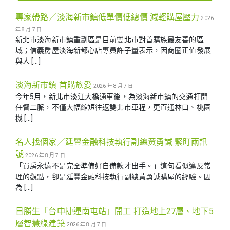
專家帶路／淡海新市鎮低單價低總價 減輕購屋壓力
2026
年 8 月 7 日
新北市淡海新市鎮重劃區是目前雙北市對首購族最友善的區
域；信義房屋淡海新都心店專員許子量表示，因商圈正值發展
與人 […]
淡海新市鎮 首購族愛
2026 年 8 月 7 日
今年5月，新北市淡江大橋通車後，為淡海新市鎮的交通打開
任督二脈，不僅大幅縮短往返雙北市車程，更直通林口、桃園
機 […]
名人找個家／廷豐金融科技執行副總黃勇諴 緊盯兩訊
號
2026 年 8 月 7 日
「買房永遠不是完全準備好自備款才出手。」這句看似違反常
理的觀點，卻是廷豐金融科技執行副總黃勇諴購屋的經驗。因
為 […]
日勝生「台中捷運南屯站」開工 打造地上27層、地下5
層智慧綠建築
2026 年 8 月 7 日