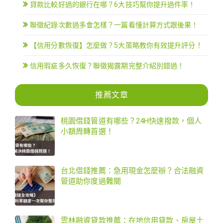
貸款比較好過的銀行在哪？6大技巧幫你提升過件率！
聯徵紀錄次數過多會怎樣？一篇看懂計算方式跟後果！
【信用分數恢復】怎麼做？5大策略教你有效提升評分！
信用瑕疵多久恢復？聯徵揭露期完整介紹別錯過！
推薦文章
桃園借錢管道有哪些？24H快速撥款，個人
小額周轉首選！
台北借錢推薦：急用現金怎麼辦？合法融資
管道助你度過難關
雲林融資貸款推薦：在地信用貸款、房屋土