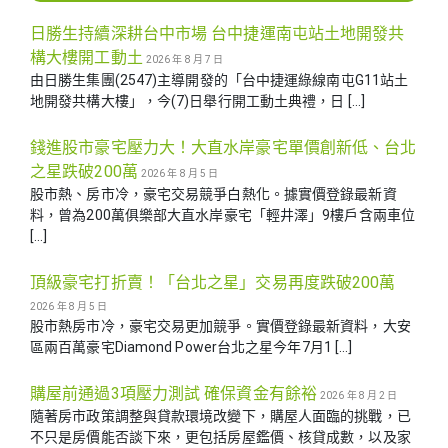
日勝生持續深耕台中市場 台中捷運南屯站土地開發共
構大樓開工動土
2026 年 8 月 7 日
由日勝生集團(2547)主導開發的「台中捷運綠線南屯G11站土
地開發共構大樓」，今(7)日舉行開工動土典禮，日 […]
錢進股市豪宅壓力大！大直水岸豪宅單價創新低、台北
之星跌破200萬
2026 年 8 月 5 日
股市熱、房市冷，豪宅交易競爭白熱化。據實價登錄最新資
料，曾為200萬俱樂部大直水岸豪宅「輕井澤」9樓戶含兩車位
[…]
頂級豪宅打折賣！「台北之星」交易再度跌破200萬
2026 年 8 月 5 日
股市熱房市冷，豪宅交易更加競爭。實價登錄最新資料，大安
區兩百萬豪宅Diamond Power台北之星今年7月1 […]
購屋前通過3項壓力測試 確保資金有餘裕
2026 年 8 月 2 日
隨著房市政策調整與貸款環境改變下，購屋人面臨的挑戰，已
不只是房價能否談下來，更包括房屋鑑價、核貸成數，以及家