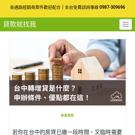
Skip
各通路經銷商案件歡迎配合
｜
全台免費諮詢專線
0987-309696
to
貸款就找我
content
房屋貸款
若你在台中的房貸已繳一段時間，又臨時需要