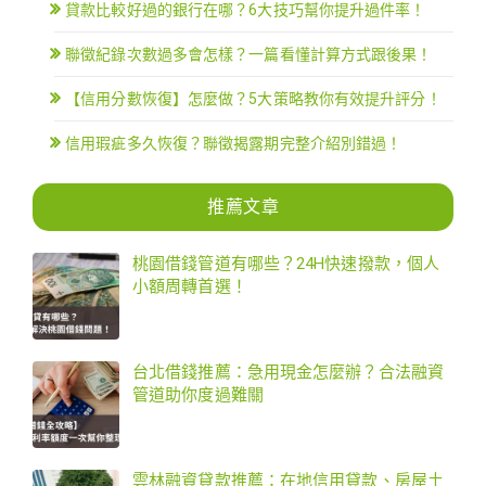
貸款比較好過的銀行在哪？6大技巧幫你提升過件率！
聯徵紀錄次數過多會怎樣？一篇看懂計算方式跟後果！
【信用分數恢復】怎麼做？5大策略教你有效提升評分！
信用瑕疵多久恢復？聯徵揭露期完整介紹別錯過！
推薦文章
桃園借錢管道有哪些？24H快速撥款，個人
小額周轉首選！
台北借錢推薦：急用現金怎麼辦？合法融資
管道助你度過難關
雲林融資貸款推薦：在地信用貸款、房屋土