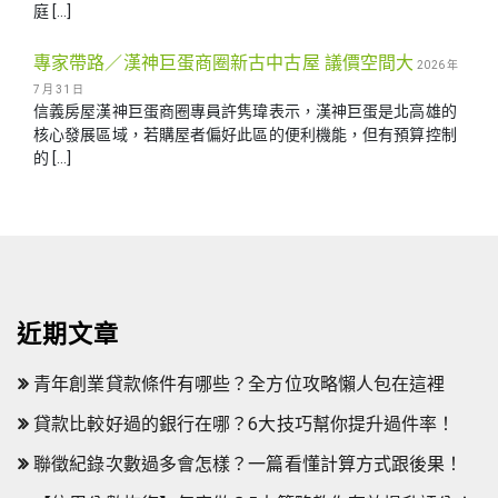
庭 […]
專家帶路／漢神巨蛋商圈新古中古屋 議價空間大
2026 年
7 月 31 日
信義房屋漢神巨蛋商圈專員許隽瑋表示，漢神巨蛋是北高雄的
核心發展區域，若購屋者偏好此區的便利機能，但有預算控制
的 […]
近期文章
青年創業貸款條件有哪些？全方位攻略懶人包在這裡
貸款比較好過的銀行在哪？6大技巧幫你提升過件率！
聯徵紀錄次數過多會怎樣？一篇看懂計算方式跟後果！